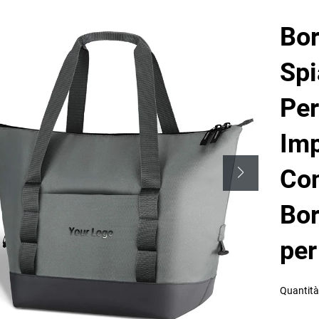
Bor
Spi
Per
Imp
Co
Bor
per
Quantità 