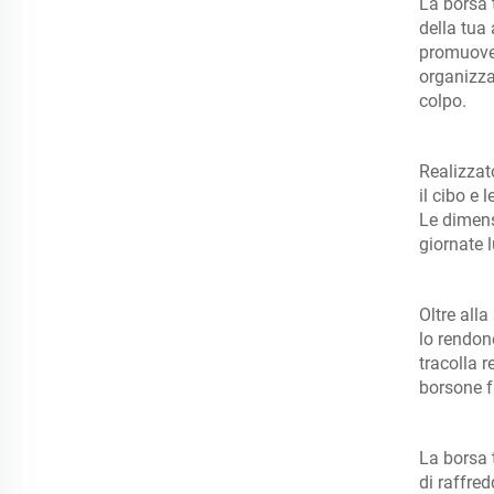
La borsa 
della tua 
promuover
organizza
colpo.
Realizzat
il cibo e 
Le dimens
giornate l
Oltre alla
lo rendono
tracolla 
borsone f
La borsa 
di raffre