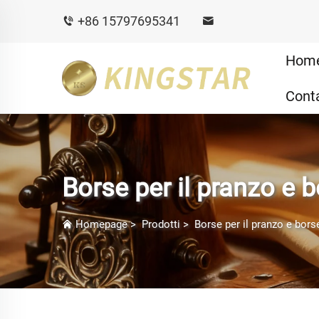
+86 15797695341
Hom
Conta
Borse per il pranzo e b
Homepage
>
Prodotti
>
Borse per il pranzo e bors