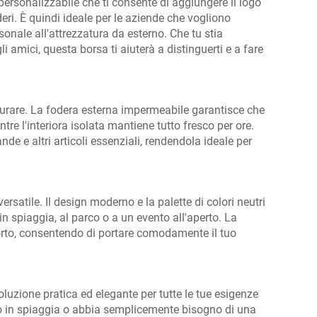
rsonalizzabile che ti consente di aggiungere il logo
eri. È quindi ideale per le aziende che vogliono
onale all'attrezzatura da esterno. Che tu stia
amici, questa borsa ti aiuterà a distinguerti e a fare
 durare. La fodera esterna impermeabile garantisce che
re l'interiora isolata mantiene tutto fresco per ore.
 e altri articoli essenziali, rendendola ideale per
rsatile. Il design moderno e la palette di colori neutri
in spiaggia, al parco o a un evento all'aperto. La
sporto, consentendo di portare comodamente il tuo
zione pratica ed elegante per tutte le tue esigenze
do in spiaggia o abbia semplicemente bisogno di una