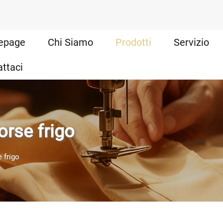
epage
Chi Siamo
Prodotti
Servizio
ttaci
orse frigo
e frigo