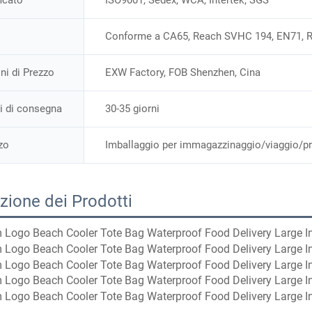
ficato
ISO9001, Sedex, WCA, Intertek, SGS
Conforme a CA65, Reach SVHC 194, EN71, 
ni di Prezzo
EXW Factory, FOB Shenzhen, Cina
 di consegna
30-35 giorni
zo
Imballaggio per immagazzinaggio/viaggio/p
zione dei Prodotti