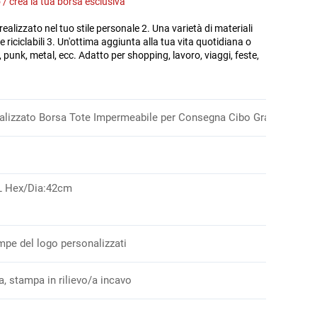
 / crea la tua borsa esclusiva 
ealizzato nel tuo stile personale 2. Una varietà di materiali 
e riciclabili 3. Un'ottima aggiunta alla tua vita quotidiana o 
unk, metal, ecc. Adatto per shopping, lavoro, viaggi, feste, 
lizzato Borsa Tote Impermeabile per Consegna Cibo Grande Borsa 
ML Hex/Dia:42cm
mpe del logo personalizzati
a, stampa in rilievo/a incavo