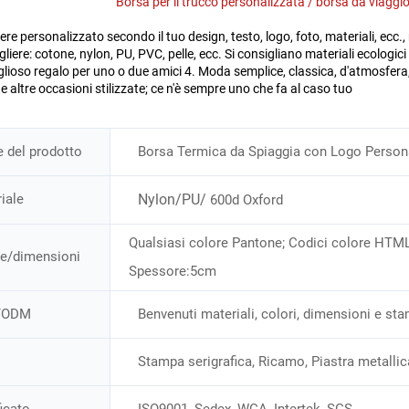
Borsa per il trucco personalizzata / borsa da viaggio
re personalizzato secondo il tuo design, testo, logo, foto, materiali, ecc., r
gliere: cotone, nylon, PU, PVC, pelle, ecc. Si consigliano materiali ecologici 
lioso regalo per uno o due amici 4. Moda semplice, classica, d'atmosfera, p
e altre occasioni stilizzate; ce n'è sempre uno che fa al caso tuo 
del prodotto
Borsa Termica da Spiaggia con Logo Persona
iale
Nylon/PU/
600d Oxford
Qualsiasi colore Pantone; Codici colore HT
e/dimensioni
Spessore:5cm
/ODM
Benvenuti materiali, colori, dimensioni e sta
Stampa serigrafica, Ricamo, Piastra metallic