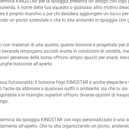
termica KINGSTAR per la spiaggia presenta un design con logo pe
azienda, il nome della tua squadra o qualsiasi altro motivo desid
e il proprio marchio o per chi desidera aggiungere un tocco pers
ndo un picnic aziendale o che tu stia andando in spiaggia con gli 
o con materiali di alta qualità, questo borsone è progettato per
le bevande rimangano asciutti anche in condizioni di umidità, ment
ioni generose della borsa offrono ampio spazio per snack, bevande
unghe trascorse all'aperto.
 sua funzionalità, il borsone frigo KINGSTAR è anche elegante e ve
 facile da abbinare a qualsiasi outfit o ambiente, sia che tu sia 
regolabile e le maniglie superiori offrono diverse opzioni di tra
rigo.
termica da spiaggia KINGSTAR con logo personalizzato è una solu
ddamento all'aperto. Che tu stia organizzando un picnic, andan