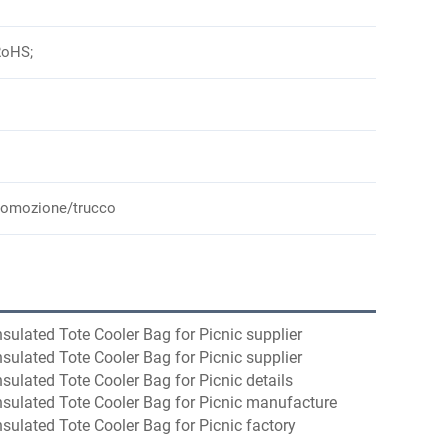
RoHS;
romozione/trucco