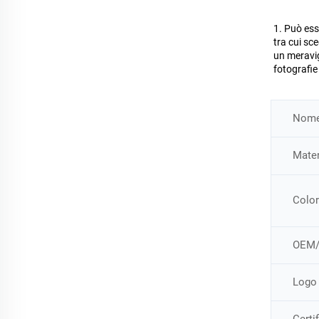
1. Può esse
tra cui sce
un meravig
fotografie 
Nome 
Mater
Color
OEM
Logo