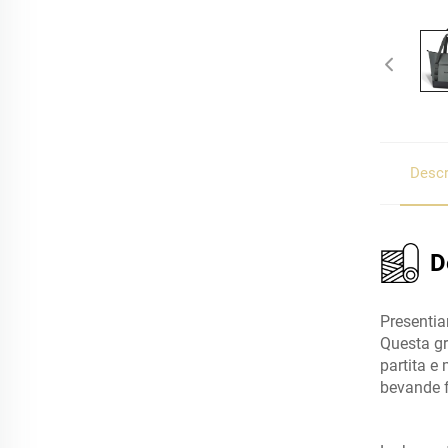
Descr
D
Presentiam
Questa gr
partita e
bevande f