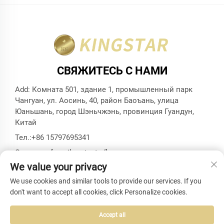
СВЯЖИТЕСЬ С НАМИ
Add: Комната 501, здание 1, промышленный парк
Чангуан, ул. Аосинь, 40, район Баоъань, улица
Юаньшань, город Шэньчжэнь, провинция Гуандун,
Китай
Тел.:
+86 15797695341
Эл. почта:
[email protected]
We value your privacy
We use cookies and similar tools to provide our services. If you
don't want to accept all cookies, click Personalize cookies.
© 2024 Shenzhen Kingstar Bags And Cases Co., Ltd. Все
права защищены -
Политика конфиденциальности
-
БЛОГ
Accept all