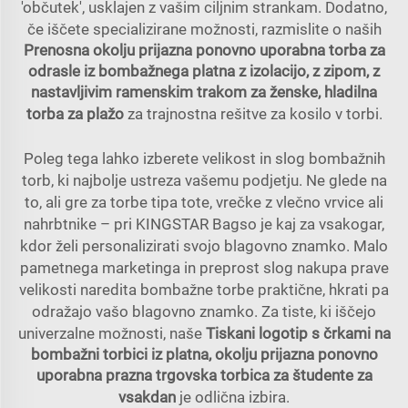
'občutek', usklajen z vašim ciljnim strankam. Dodatno,
če iščete specializirane možnosti, razmislite o naših
Prenosna okolju prijazna ponovno uporabna torba za
odrasle iz bombažnega platna z izolacijo, z zipom, z
nastavljivim ramenskim trakom za ženske, hladilna
torba za plažo
za trajnostna rešitve za kosilo v torbi.
Poleg tega lahko izberete velikost in slog bombažnih
torb, ki najbolje ustreza vašemu podjetju. Ne glede na
to, ali gre za torbe tipa tote, vrečke z vlečno vrvice ali
nahrbtnike – pri KINGSTAR Bagso je kaj za vsakogar,
kdor želi personalizirati svojo blagovno znamko. Malo
pametnega marketinga in preprost slog nakupa prave
velikosti naredita bombažne torbe praktične, hkrati pa
odražajo vašo blagovno znamko. Za tiste, ki iščejo
univerzalne možnosti, naše
Tiskani logotip s črkami na
bombažni torbici iz platna, okolju prijazna ponovno
uporabna prazna trgovska torbica za študente za
vsakdan
je odlična izbira.