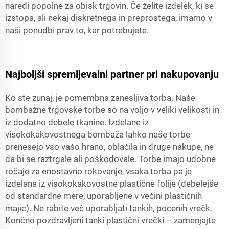
naredi popolne za obisk trgovin. Če želite izdelek, ki se
izstopa, ali nekaj diskretnega in preprostega, imamo v
naši ponudbi prav to, kar potrebujete.
Najboljši spremljevalni partner pri nakupovanju
Ko ste zunaj, je pomembna zanesljiva torba. Naše
bombažne trgovske torbe so na voljo v veliki velikosti in
iz dodatno debele tkanine. Izdelane iz
visokokakovostnega bombaža lahko naše torbe
prenesejo vso vašo hrano, oblačila in druge nakupe, ne
da bi se raztrgale ali poškodovale. Torbe imajo udobne
ročaje za enostavno rokovanje, vsaka torba pa je
izdelana iz visokokakovostne plastične folije (debelejše
od standardne mere, uporabljene v večini plastičnih
majic). Ne rabite več uporabljati tankih, pocenih vrečk.
Končno pozdravljeni tanki plastični vrečki – zamenjajte