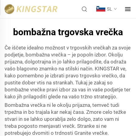
SL
bombažna trgovska vrečka
Če iščete idealno možnost v trgovskih vrečkah za svoje
podjetje, bombažna vrečka – je popoln izbor. Okolju
prijazna, dolgotrajna in jo lahko prilagodite, da odraža
vašo blagovno znamko na stilski način. KINGSTAR ve,
kako pomembno je izbrati pravo trgovsko vrečko, da
pustite dober vtis na strankah. Tukaj je zakaj so
bombažne vrečke pravi izbor za vas in vaše podjetje ter
kako jih prilagoditi glede na vašo tržno strategijo.
Bombažna vrečka ni le okolju prijazna, temveč tudi
trpežna in bo trajala kar nekaj časa. Zmore celo težke
stvari in se lahko uporablja zelo dolgo, zato vam ni
treba pogosto menjavati vrečk. Stranke si ne
potrebujejo dvomiti o trdnosti Granite vrečke.