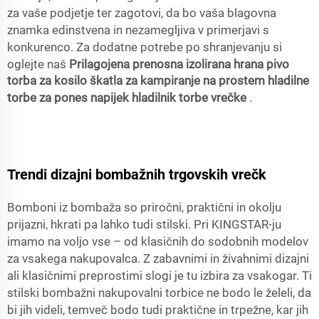
za vaše podjetje ter zagotovi, da bo vaša blagovna
znamka edinstvena in nezamegljiva v primerjavi s
konkurenco. Za dodatne potrebe po shranjevanju si
oglejte naš
Prilagojena prenosna izolirana hrana pivo
torba za kosilo škatla za kampiranje na prostem hladilne
torbe za pones napijek hladilnik torbe vrečke
.
Trendi dizajni bombažnih trgovskih vrečk
Bomboni iz bombaža so priročni, praktični in okolju
prijazni, hkrati pa lahko tudi stilski. Pri KINGSTAR-ju
imamo na voljo vse – od klasičnih do sodobnih modelov
za vsakega nakupovalca. Z zabavnimi in živahnimi dizajni
ali klasičnimi preprostimi slogi je tu izbira za vsakogar. Ti
stilski bombažni nakupovalni torbice ne bodo le želeli, da
bi jih videli, temveč bodo tudi praktične in trpežne, kar jih