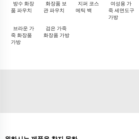
방수 화장
화장품 보
지퍼 코스
여성용 가
품 파우치
관 파우치
메틱 백
죽 세면도구
가방
브라운 가
검은 가죽
죽 화장품
화장품 가방
가방
원하시는 제품을 찾지 못하