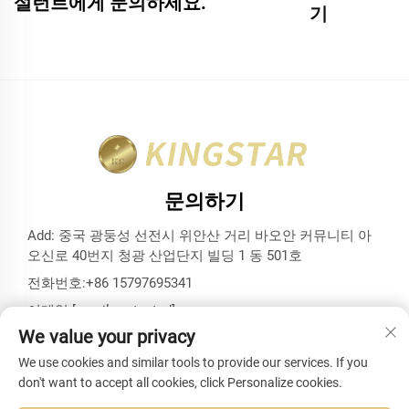
설턴트에게 문의하세요.
기
문의하기
Add: 중국 광둥성 선전시 위안산 거리 바오안 커뮤니티 아
오신로 40번지 청광 산업단지 빌딩 1 동 501호
전화번호:
+86 15797695341
이메일:
[email protected]
We value your privacy
We use cookies and similar tools to provide our services. If you
don't want to accept all cookies, click Personalize cookies.
저작권 © 선전 킹스타 백스 앤드 케이스 유한회사. 모든 권리 보
유 -
개인정보 보호정책
-
블로그