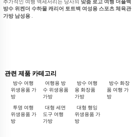
추가적인 여행 액세서리는 당사의
맞춤 로고 여행 더플백
방수 위켄더 수하물 캐리어 토트백 여성용 스포츠 체육관
가방 남성용
.
관련 제품 카테고리
방수 여행
여행용 방
방수 여행
방수 화장
위생용품 가
수 위생용품
용 화장품
품 여행 가
방
가방
가방
방
투명 여행
대형 세면
대형 행잉
위생용품 가
도구 여행
위생용품 가
방
가방
방