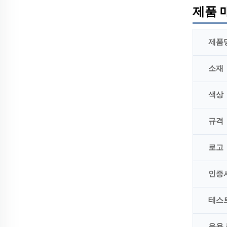
제품 
제품
소재
색상
규격
로고
인증
테스
응용