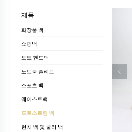
제품
화장품 백
쇼핑백
토트 핸드백
노트북 슬리브
스포츠 백
웨이스트백
드로스트링 백
런치 백 및 쿨러 백