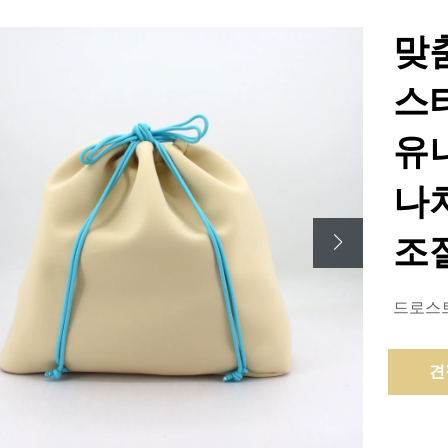
맞
스
유
나
조
드로스트링
견