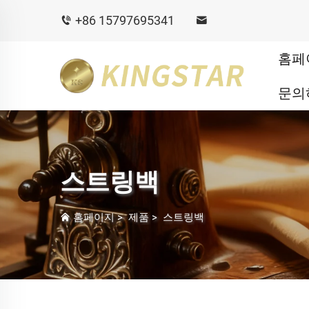
+86 15797695341
홈페
문의
스트링백
홈페이지
>
제품
>
스트링백