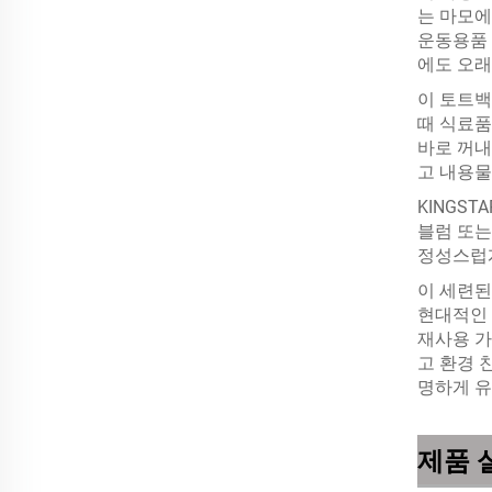
는 마모에
운동용품 
에도 오래
이 토트백
때 식료품
바로 꺼내
고 내용물
KINGS
블럼 또는
정성스럽게
이 세련된
현대적인 
재사용 가
고 환경 
명하게 유
제품 