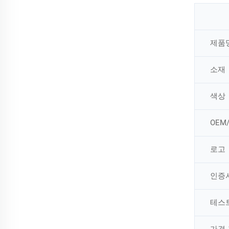
제품
소재
색상
OEM
로고
인증
테스
가격