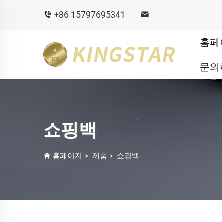
+86 15797695341
홈페
문의
쇼핑백
홈페이지
>
제품
>
쇼핑백