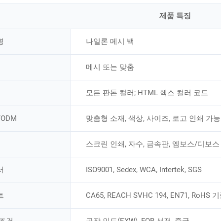
제품 특징
명
나일론 메시 백
메시 또는 맞춤
모든 판톤 컬러; HTML 헥스 컬러 코드
/ODM
맞춤형 소재, 색상, 사이즈, 로고 인쇄 가능
스크린 인쇄, 자수, 금속판, 엠보스/디보스
서
ISO9001, Sedex, WCA, Intertek, SGS
트
CA65, REACH SVHC 194, EN71, RoHS 
 조건
공장 인도(EXW), FOB 선전, 중국