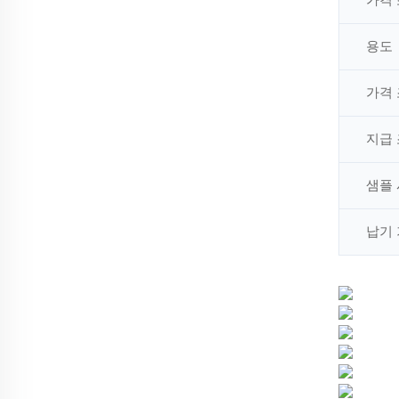
용도
가격
지급
샘플
납기