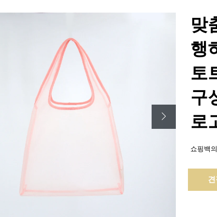
맞춤
행
토트
구성
로
쇼핑백의 
견