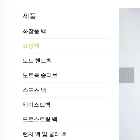
제품
화장품 백
쇼핑백
토트 핸드백
노트북 슬리브
스포츠 백
웨이스트백
드로스트링 백
런치 백 및 쿨러 백