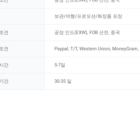
보관/여행/프로모션/화장품 포장
 조건
공장 인도(EXW), FOB 선전, 중국
 조건
Paypal, T/T, Western Union, MoneyGram,
 시간
5-7일
 기간
30-35 일