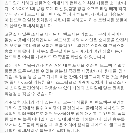
스타일리시하고 실용적인 액세서리 컬렉션의 최신 제품을 소개합니
다 - KINGSTAR의 공장 도매 패션 맞춤형 경량 소프트 패딩 베개 격자
무늬 푸파이 토트백 숄더백 나일론 퍼퍼 핸드백. 세련되고 다용도인
이 핸드백은 일상 옷차림에 세련미를 더하고자 하는 트렌디한 분들에
게 완벽한 액세서리입니다
고품질 나일론 소재로 제작된 이 핸드백은 가볍고 내구성이 뛰어나
일상 사용에 이상적입니다. 부드러운 패딩 디자인은 소지품을 안전하
게 보호해주며, 퀼팅 처리된 볼륨감 있는 외관은 스타일에 고급스러
움을 더해줍니다. 사무실 출근길이든 도시에서의 야간 외출이든, 이
핸드백은 어디를 가더라도 주목받을 확신할 수 있습니다
넓은 메인 수납공간과 여러 개의 내부 포켓을 갖춘 이 토트백은 필수
품들을 모두 수납할 수 있는 충분한 공간을 제공합니다. 휴대폰, 열쇠,
지갑, 화장품 등을 들고 다녀야 하든 간에, 이 핸드백이 모든 것을 커버
해 줍니다. 조절 가능한 숄더 스트랩으로 어깨에 걸치거나 크로스 바
디 스타일로 편안하게 착용할 수 있어 개인의 스타일에 맞는 완벽한
착용감을 찾을 수 있습니다
캐주얼한 자리와 격식 있는 자리 모두에 적합한 이 핸드백은 분명히
귀하의 옷장에서 필수 아이템이 될 것입니다. 클래식한 디자인과 중
성적인 컬러 팔레트로 어떤 옷차림에도 쉽게 매치할 수 있으며, 독특
한 퀼팅된 볼륨 디테일이 스타일에 개성을 더해줍니다. 집안 용무를
보거나 친구들과 외출할 때, 혹은 회의에 참석할 때에도 이 핸드백은
완벽한 액세서리로 룩을 마무리해 줍니다.