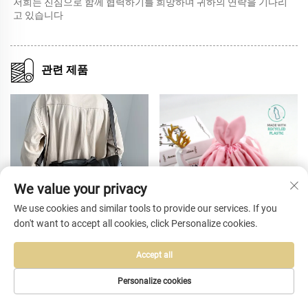
저희는 진심으로 함께 협력하기를 희망하며 귀하의 연락을 기다리
고 있습니다 
관련 제품
We value your privacy
We use cookies and similar tools to provide our services. If you
don't want to accept all cookies, click Personalize cookies.
백,
맞춤형 엠보스 프린트 로고 벨벳
도매 전용 공장 제작 맞춤 수건 
Accept all
백,
주얼리 포장 파우치 대형 끈 조이
장품 가방, 휴대용 지퍼 클로저
백
개 메이크업 보석 선물 가방 결혼
패턴 및 자수 맞춤 지원, 메이크
Personalize cookies
식 기념품 가방
파우치