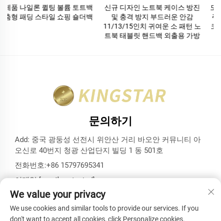
신규 디자인 노트북 케이스 방진
도매 공장 가격 맞춤 로고 및 인쇄
및 충격 방지 부드러운 안감
주얼리 코튼 파우치 포장 더스트
11/13/15인치 귀여운 소 패턴 노
코튼 파우치 가방 모든 디자인 가
트북 태블릿 핸드백 외출용 가방
능
문의하기
Add: 중국 광둥성 선전시 위안산 거리 바오안 커뮤니티 아
오신로 40번지 청광 산업단지 빌딩 1 동 501호
전화번호:
+86 15797695341
이메일:
[email protected]
We value your privacy
We use cookies and similar tools to provide our services. If you
don't want to accept all cookies, click Personalize cookies.
저작권 © 선전 킹스타 백스 앤드 케이스 유한회사. 모든 권리 보