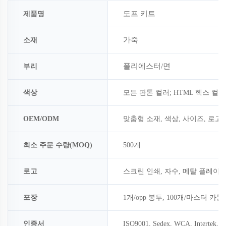
도프 키트
제품명
가죽
소재
폴리에스터/면
부리
색상
모든 판톤 컬러; HTML 헥스 컬
OEM/ODM
맞춤형 소재, 색상, 사이즈, 로고
최소 주문 수량(MOQ)
500개
로고
스크린 인쇄, 자수, 메탈 플레이
포장
1개/opp 봉투, 100개/마스터 카톤
인증서
ISO9001, Sedex, WCA, Intertek, 