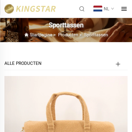
NL
Sporttassen
Startpagina
>
Producten
>
Sporttassen
ALLE PRODUCTEN