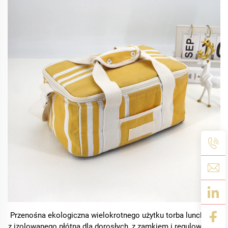
Przenośna ekologiczna wielokrotnego użytku torba lunchowa
z izolowanego płótna dla dorosłych, z zamkiem i regulowanym