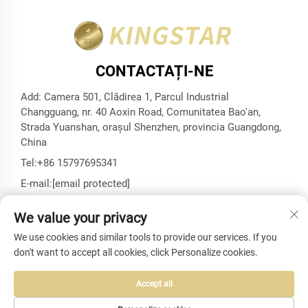
CONTACTAȚI-NE
Add: Camera 501, Clădirea 1, Parcul Industrial
Changguang, nr. 40 Aoxin Road, Comunitatea Bao'an,
Strada Yuanshan, orașul Shenzhen, provincia Guangdong,
China
Tel:
+86 15797695341
E-mail:
[email protected]
We value your privacy
We use cookies and similar tools to provide our services. If you
Drepturi de autor © Shenzhen Kingstar Bags And Cases Co.,
don't want to accept all cookies, click Personalize cookies.
Ltd. Toate drepturile rezervate -
Politica de confidențialitate
-
Blog
Accept all