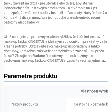
tašku zavesiť na držiak pre uterák alebo dvere, aby ste mali
jednoduchý prístup k svojim produktom. Uzatváranie na zips
zabezpečí, že vaše veci budú v bezpečí počas cesty. Navyše ľahký a
kompaktný dizajn umožňuje jednoduché umiestnenie do ručnej
batožiny alebo kabelky.
Či už cestujete za pracovnými alebo zážitkovými účelmi, cestovná
make-up taška KINGSTAR je ideálnym spoločníkom pre všetky vaše
krásne potreby. Udržiavajte svoj make-up usporiadaný a ľahko
dostupný, kamkoľvek vás vaše dobrodružstvá zaviazú. Tak prečo
čakať? Získajte najžiadanejší cestovný doplnok sezóny a s
cestovnou make-up taškou KINGSTAR si zabalíte veci na jedno ráz.
Parametre produktu
Vlastnosti výrobku
Názov produktu
Cestovná kozmetická 