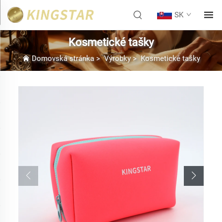
SK
Kosmetické tašky
Domovská stránka
>
Výrobky
>
Kosmetické tašky