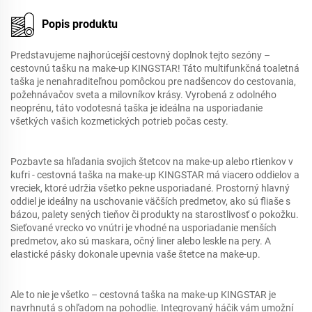
Popis produktu
Predstavujeme najhorúcejší cestovný doplnok tejto sezóny –
cestovnú tašku na make-up KINGSTAR! Táto multifunkčná toaletná
taška je nenahraditeľnou pomôckou pre nadšencov do cestovania,
požehnávačov sveta a milovníkov krásy. Vyrobená z odolného
neoprénu, táto vodotesná taška je ideálna na usporiadanie
všetkých vašich kozmetických potrieb počas cesty.
Pozbavte sa hľadania svojich štetcov na make-up alebo rtienkov v
kufri - cestovná taška na make-up KINGSTAR má viacero oddielov a
vreciek, ktoré udržia všetko pekne usporiadané. Prostorný hlavný
oddiel je ideálny na uschovanie väčších predmetov, ako sú fliaše s
bázou, palety sených tieňov či produkty na starostlivosť o pokožku.
Sieťované vrecko vo vnútri je vhodné na usporiadanie menších
predmetov, ako sú maskara, očný liner alebo leskle na pery. A
elastické pásky dokonale upevnia vaše štetce na make-up.
Ale to nie je všetko – cestovná taška na make-up KINGSTAR je
navrhnutá s ohľadom na pohodlie. Integrovaný háčik vám umožní