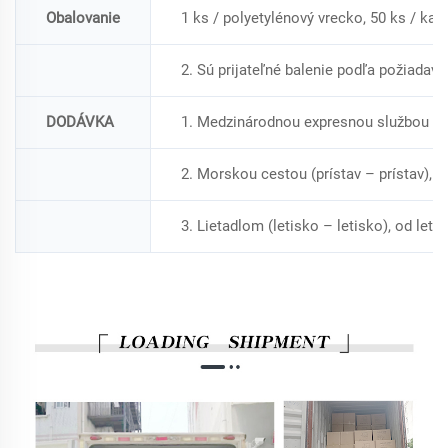
Obalovanie
1 ks / polyetylénový vrecko, 50 ks / kar
2. Sú prijateľné balenie podľa požiadavi
DODÁVKA
1. Medzinárodnou expresnou službou (do
2. Morskou cestou (prístav – prístav), F
3. Lietadlom (letisko – letisko), od let