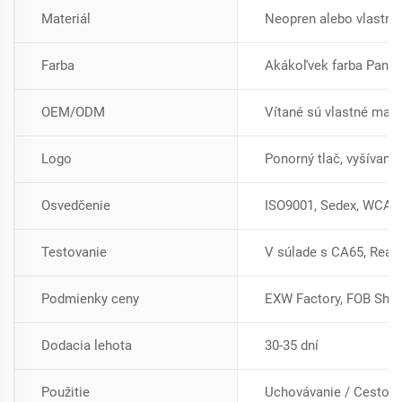
Materiál
Neopren alebo vlastný
Farba
Akákoľvek farba Panto
OEM/ODM
Vítané sú vlastné materi
Logo
Ponorný tlač, vyšívani
Osvedčenie
ISO9001, Sedex, WCA, I
Testovanie
V súlade s CA65, Rea
Podmienky ceny
EXW Factory, FOB Shen
Dodacia lehota
30-35 dní
Použitie
Uchovávanie / Cestova