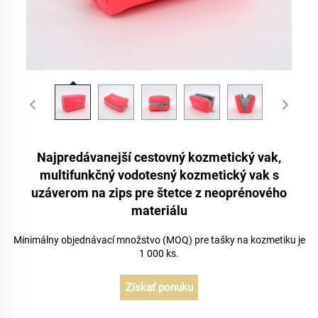
Najpredávanejší cestovný kozmetický vak,
multifunkčný vodotesný kozmetický vak s
uzáverom na zips pre štetce z neoprénového
materiálu
Minimálny objednávací množstvo (MOQ) pre tašky na kozmetiku je
1 000 ks.
Získať ponuku