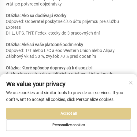
vráti po potvrdení objednávky 
Otázka: Ako sa dodávajú vzorky 
Odpoveď: Odberateľ poskytne číslo účtu príjemcu pre službu 
Express 
DHL, UPS, TNT, Fedex letecky do 3 pracovných dní 
Otázka: Aké sú vaše platobné podmienky 
Odpoveď: T/T alebo L/C alebo Western Union alebo Alipay 
Zálohový vklad 30 %, zvyšok 70 % pred dodaním 
Otázka: Ktoré spôsoby dopravy sú k dispozícii 
A: Morskou cestou do najbližšieho prístavu. Lietadlom do 
najbližšieho letiska 
We value your privacy
Q: Prečo si vyberiete Kingstar Bag&Cases ako najlepšiu voľbu 
We use cookies and similar tools to provide our services. If you
A: 1. Naše normy pre výber surovín sú prísné, používame len 
don't want to accept all cookies, click Personalize cookies.
najlepšie suroviny 
2. Sme pôvodná továreň, ktorá eliminuje všetky náklady 
Accept all
medzidistribúcie a ponúka konkurencieschopné ceny 
3. Kontrolujeme kvalitu až 6-krát podľa rôznych úrovní 
Personalize cookies
4. Máme vynikajúci predajný tím a zručný dizajnový tím, ktoré 
dokážu poskytnúť individuálne riešenia na mieru konkrétnym 