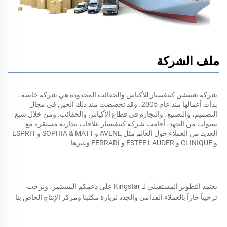
ملف الشركة
شركة شنتشن كينغستار للأكياس والحقائب المحدودة هي شركة خاصة، 
بدأت أعمالها منذ عام 2005، وقد تخصصت منذ ذلك الحين في مجال 
التصميم، والتصنيع، والتجارة في قطاع الأكياس والحقائب. ومن خلال سبع 
سنوات من الجهد، أقامت شركة كينغستار علاقات تجارية مستقرة مع 
العديد من العملاء حول العالم مثل AVENE و SOPHIA & MATT و ESPRIT 
و CLINIQUE و ESTEE LAUDER و FERRARI وغيرها 
يعتمد التطوير المستقبلي لـ Kingstar على دعمكم المستمر، ونرحب 
ترحيباً حاراً بالعملاء القدامى والجدد لزيارة مكتبنا ومركز الإنتاج الخاص بنا 