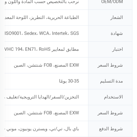
OEM/ODM
نرحب بالتخصيص حسب المادة واللون والح
الشعار
الطباعة الحريرية، التطريز، اللوحة المعدنية،
شهادة
ISO9001، Sedex، WCA، Intertek، SGS
اختبار
مطابق لمعايير CA65، Reach SVHC 194، EN71، RoHS؛
شروط السعر
EXW المصنع، FOB شنتشن، الصين
مدة التسليم
30-35 يومًا
الاستخدام
التخزين/السفر/الهدايا الترويجية/تغليف 
شروط السعر
EXW المصنع، FOB شنتشن، الصين
شروط الدفع
باي بال، تي/تي، ويسترن يونيون، موني جر