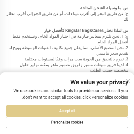
س: ما وسيلة الشحن المتاحة 
ج: عن طريق البحر إلى أقرب ميناء لك. أو عن طريق الجو إلى أقرب مطار 
لك 
س: لماذا تختار Kingstar Bag&Cases كأفضل خيار 
ج: 1. نحن نلتزم بمعايير صارمة في اختيار المواد الخام، ونستخدم فقط 
أفضل المواد الخام 
2. نحن المصنع الأصلي، مما يقلل جميع تكاليف القنوات الوسيطة ويتيح لنا 
تقديم سعر تنافسي 
3. نقوم بالتحقق من الجودة ست مرات وفقًا لمستويات مختلفة 
4. لدينا فريق مبيعات متميز وفريق تصميم ماهر يمكنه توفير حلول 
مخصصة حسب الطلب 
5. شاركنا في معارض متخصصة، مثل معرض كانتون ومعرض هونغ كونغ 
We value your privacy
6. اجتزنا تدقيق ICS وتدقيق BSCI 
7. سنولي اهتمامًا كبيرًا لجميع طلباتك ونرد عليك خلال 24 ساعة 
We use cookies and similar tools to provide our services. If you
يمكننا إجراء أي اختبار إذا طلب العميل ذلك 
don't want to accept all cookies, click Personalize cookies.
Accept all
المنتجات ذات الصلة
Personalize cookies