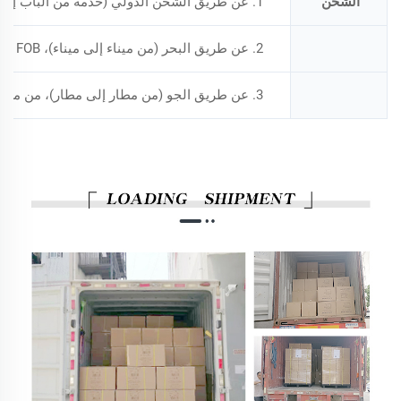
الشحن
1. عن طريق الشحن الدولي (خدمة من الباب إلى الباب: من مصنعنا إلى مكتبك)، مثل: DHL، UPS، FEDEX، TNT، EMS وما إلى ذلك
2. عن طريق البحر (من ميناء إلى ميناء)، FOB شنتشن، ونقبل CNF أو CIF، ويستغرق الوصول حوالي 10-30 يوماً
3. عن طريق الجو (من مطار إلى مطار)، من مطار شنتشن، ويستغرق الوصول حوالي 5-7 أيام، ونقبل FOB وCNF وCIF