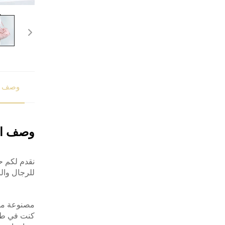
وصف ا
وصف ال
للرجال وال
مصنوعة من 
كنت في طري