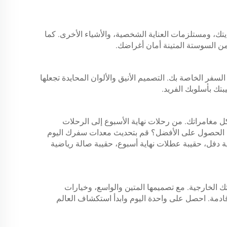
تك، ومستلزمات العناية الشخصية، والأشياء الأخرى. كما
ن السوستة المتينة أمان أغراضك.
سفر الخاصة بك. التصميم الأنيق والألوان المحايدة تجعلها
ك بأسلوبك الفريد.
ل مغامراتك. من رحلات نهاية الأسبوع إلى الرحلات
 يمكنك الحصول على الأفضل؟ قم بتحديث معدات سفرك اليوم
يبة شاطئية دفل، حقيبة عطلات نهاية أسبوع، حقيبة صالة رياضية
KINGS الآن وارفع مستوى مغامراتك الخارجية. مع تصميمها المتين والواسع، وخيارات
دمة. احصل على واحدة اليوم وابدأ استكشاف العالم