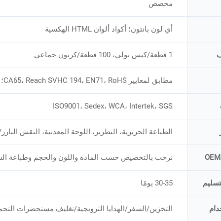
مخصص
أي لون بانتون؛ أكواد ألوان HTML الهكسية
ف
1 قطعة/كيس بولي، 100 قطعة/كرتون جماعي
مطابق لمعايير CA65، Reach SVHC 194، EN71، RoHS؛
ISO9001، Sedex، WCA، Intertek، SGS
الطباعة الحريرية، التطريز، اللوحة المعدنية، النقش البارز/ا
OEM
نرحب بالتخصيص حسب المادة واللون والحجم وطباعة الش
تسليم
30-35 يومًا
دام
التخزين/السفر/الهدايا الترويجية/تغليف مستحضرات التجم