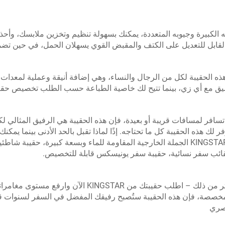
الكبيرة وجيوبه المتعددة، يمكنك بسهولة تنظيم وتخزين ملابسك، وأحذي
القابل للتعديل على الكتف والمقبض القوي يسهلان الحمل، في حين تضم
ه الحقيبة لكل من الرجال والنساء، وهي إضافة أنيقة وعملية لمعدات ال
يق مع أي زي، بينما تتيح لك خاصية الطباعة حسب الطلب تخصيص حقيبت
سافر لمسافات قريبة أو بعيدة، فإن هذه الحقيبة هي الرفيق المثالي لك
فر لك هذه الحقيبة كل ما تحتاجه. إذًا لماذا تقبل بالحد الأدنى بينما
مع حقيبة KINGSTAR الجملة الخارجية المقاومة للماء وبسعة كبيرة، حق
ائب سفر نسائية، حقيبة سفر يونيسكس قابلة للتخصيص.
لا تنتظر أكثر من ذلك – اطلب حقيبتك من TAR
مخصصة، فإن هذه الحقيبة ستُصبح رفيقك المفضل في السفر لسنوات قا
صري