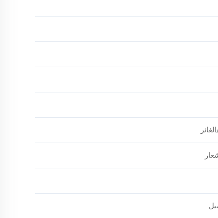
لغائر
عار
يل