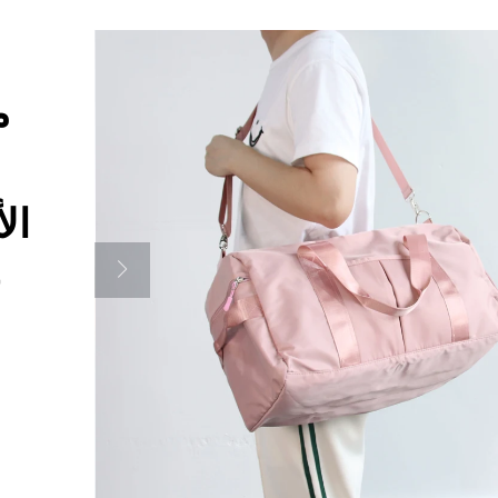
م
ال
ح