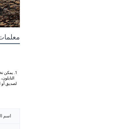
معلمات 
اسم ال