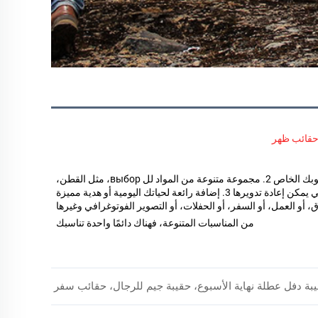
قائب ظهر 
1. يمكن تخصيصها وفقًا لتصميمك، والنص، والشعار، والصور، والمواد، إلخ، لتصبح بلمسة أسلوبك الخاص 2. مجموعة متنوعة من المواد لل выбор، مثل القطن، 
النايلون، البولي يوريثان، كلوريد متعدد الفينيل، الجلد، إلخ. نوصي بالمواد الصديقة للبيئة والتي يمكن إعادة تدويرها 3. إضافة رائعة لحياتك اليومية أو هدية مميزة 
لصديق أو اثنين 4. أزياء بسيطة، كلاسيكية، أنيقة، بنمط الپانك أو المعدني، إلخ. مناسبة للتسوق، أو العمل، أو السفر، أو الحفلات، أو التصوير الفوتوغرافي وغيرها 
من المناسبات المتنوعة، فهناك دائمًا واحدة تناسبك 
قيبة دفل عطلة نهاية الأسبوع، حقيبة جيم للرجال، حقائب سفر نسائية، ح