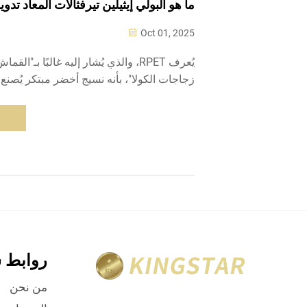
ما هو البولي إيثيلين تيرفثالات المعاد تدويره (ET
Oct 01, 2025
يُعرف RPET، والذي يُشار إليه غالبًا بـ"
زجاجات الكولا"، بأنه نسيج أخضر مبتكر يُصنع
أصله المنخفض في الانبعاثات الكربونية منظورً
إعادة التدوير. حاليًا، تُنتج الأقمشة...
روابط 
من نحن