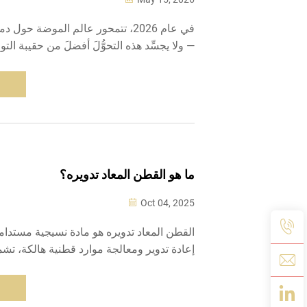
في عام 2026، تتمحور عالم الموضة حول 
— ولا يجسِّد هذه التحوُّلَ أفضلَ من حقيبة الت
على شكل توت. فكانت في السابق مجرد إكس
لكن هذه الحقيبة الشاطئية متعددة الوظائف
يوميةً للسفر، ...
ما هو القطن المعاد تدويره؟
Oct 04, 2025
القطن المعاد تدويره هو مادة نسيجية مستدامة
إعادة تدوير ومعالجة موارد قطنية هالكة، تش
مهدرة، وقطع إنتاج صناعية فائضة، ومخلفات 
الخيوط من مصانع النسيج. تتضمن العملية ال
المواد القطنية الموجودة إلى ألياف قطنية قاب