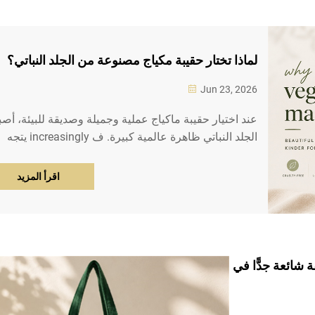
لماذا تختار حقيبة مكياج مصنوعة من الجلد النباتي؟
Jun 23, 2026
عند اختيار حقيبة ماكياج عملية وجميلة وصديقة للبيئة، أصب
الجلد النباتي ظاهرة عالمية كبيرة. ف increasingly يتجه
عشاق الجمال والمسافرون المُتكررون والمستخدمون
العاديون بعيدًا عن الجلد الطبيعي التقليدي...
اقرأ المزيد
 شائعة جدًّا في