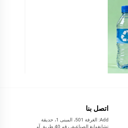
اتصل بنا
Add: الغرفة 501، المبنى 1، حديقة
تشانغوانغ الصناعية، رقم 40 طريق آو