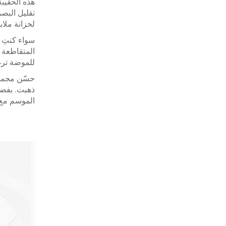
تقليل البصم
لخزانة ملا
المتقاطعة م
للموضة ترغب
ذهبت. بفضل 
الموسم مع 
حقيبة توت 