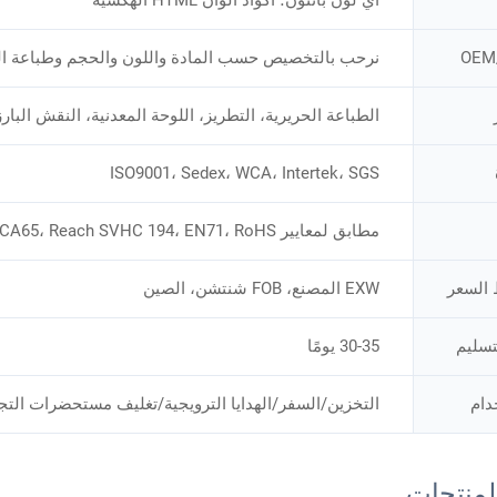
OEM
نرحب بالتخصيص حسب المادة واللون والحجم وطباعة ال
الطباعة الحريرية، التطريز، اللوحة المعدنية، النقش البارز
ISO9001، Sedex، WCA، Intertek، SGS
مطابق لمعايير CA65، Reach SVHC 194، EN71، RoHS؛
السعر
EXW المصنع، FOB شنتشن، الصين
تسليم
30-35 يومًا
دام
التخزين/السفر/الهدايا الترويجية/تغليف مستحضرات الت
منتجات