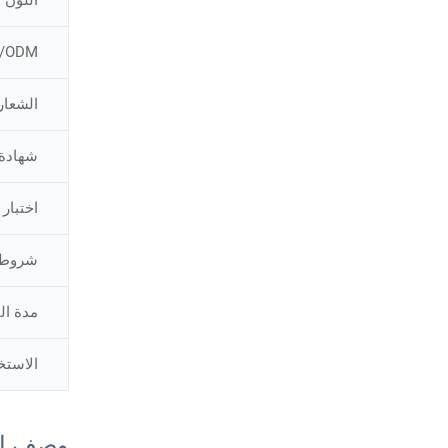
/ODM
الشعار
شهادة
اختبار
شروط 
مدة ال
الاستخ
وصف ال