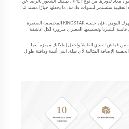
هذه الحقيبة ليست أنيقة وعملية فحسب، بل هي أيضًا صديقة للبيئة. مصنوعة من مواد معاد تدويرها من نوع RPET، يمكنك الشعور بالرضا عن
 الحقيبة ستستمر لسنوات قادمة، ما يجعلها خيارًا مستدامًا
سواء كنتِ تستعدين لحدث خاص أو ترغب ببساطة في إضافة لمسة دافئة إلى مظهرك اليومي، فإن حقيبة KINGSTAR المخصصة الصغيرة
 من فانيلة الشيربا وتصميمها العصري ضرورة لكل عاشقة
المخصصة الصغيرة المتقاطعة من قماش التيدي الفانيلا واجعل إطلالتك مميزة أينما
لحقيبة الإضافة المثالية لأي طلة. ابقي أنيقة ودافئة طوال
، طباعة قوس قزح ملونة حسب الطلب 