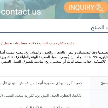
المنتج
حقيبة مكياج حسب الطلب / حقيبة مستلزمات تجميل / ص
منتج
حقيبة كروسبودي صغيرة أنيقة من قماش التيدي فليس حسب الطلب، حقيبة
الكانفا، القطن، الجلد، النيوبرين، كلوريد متعدد الفينيل (PVC)، الجوت، الكتان، تايوفك، الشبكة، النايلون، البوليستر
أي لون بانتون؛ أكواد ألوان HTML الهكسية