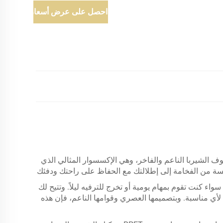
احصل على عرض أسعار
يرة المخصصة من KINGSTAR المصنوعة من صوف الشيربا الناعم والفاخر، وهي الإكسسوار المثالي الذي
مسة من الفخامة إلى إطلالتك مع الحفاظ على راحتك ودفئك
ء كنت تقوم بمهام يومية أو تخرج للترفيه ليلاً. وتتيح لك
لأي مناسبة. وبتصميمها العصري وقوامها الناعم، فإن هذه