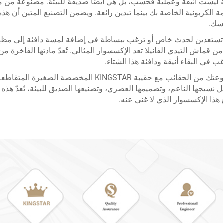
ة الكربونية الخاصة بك بينما تبدين رائعة. ويضمن التصنيع المتين أن هذه
بسك.
ن قماش التيدي الفانيلا تعد الإكسسوار المثالي. تُعدّ مادتها الفاخرة
 في البقاء أنيقة ودافئة هذا الشتاء.
حسّن مجموعتك من الحقائب مع حقيبة KINGSTAR 
نسيجها الناعم، وتصميمها العصري، وتصنيعها الصديق للبيئة، تُعدّ هذه ا
هذا الإكسسوار الذي لا غنى عنه.
من البولي فينيل كلورايد الشفاف مقاومة للماء، ممزوجة بحقيبة قماش مطبوعة