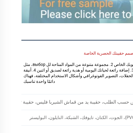
مم حقيبتك الحصرية الخاصة 
1. يمكن تخصيصها وفقًا لتصميمك، والنص، والشعار، والصور، والمواد، إلخ، لتصبح بلمسة أسلوبك الخاص 2. مجموعة متنوعة من المواد المتاحة لل выбор، مثل 
القطن، النايلون، PU، PVC، الجلد، إلخ. يُوصى بالمواد الصديقة للبيئة والقابلة لإعادة التدوير 3. إضافة رائعة لحياتك اليومية أو هدية رائعة لصديق أو اثنين 4. أنيقة 
وبسيطة، كلاسيكية، جذابة، بنمط البانك أو المعدني، إلخ. مناسبة للتسوق، العمل، السفر، الحفلات، التصوير الفوتوغرافي وأشكال الاستخدام المختلفة، فهناك 
دائمًا واحدة تناسبك 
 يد من قماش الشيربا فليس، حقيبة توت من مادة RPET للنساء، بنسيج فرو دافئ مناسب للش