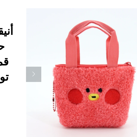
أني
ح
قم