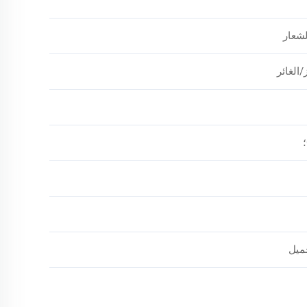
شعار
/الغائر
جميل