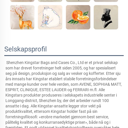
Selskapsprofil
Shenzhen Kingstar Bags and Cases Co., Ltd er et privat selskap 
som har drevet forretninger helt siden 2005, og har spesialisert 
seg på design, produksjon og salg av vesker og kofferter. Etter sju 
års innsats har Kingstar etablert stabile forretningsforbindelser 
med mange kunder over hele verden, som AVENE, SOPHIA& MATT, 
ESPRIT, CLINIQUE, ESTEE LAUDER og FERRARI m.fl. Alle 
Kingstars produkter produseres i selskapets industrielle senter i 
Longgang-district, Shenzhen by, der det arbeider rundt 100 
ansatte i dag. Alle Kingstar-ansatte legger stor vekt på 
produktkvalitet, ettersom Kingstar holder fast på sin 
forretningsfilosofi: «erobre markedet gjennom best service, 
pålitelig kvalitet og konkurransedyktige priser», både nå og i 
fremtiden. Et godt utdannet kvalitetskontrollteam overvåker hele 