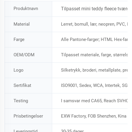
Produktnavn
Tilpasset mini teddy fleece tværg
Material
Lerret, bomull, lær, neopren, PVC, h
Farge
Alle Pantone-farger; HTML Hex-farg
OEM/ODM
Tilpasset materiale, farge, størrels
Logo
Silketrykk, broderi, metallplate, pre
Sertifikat
ISO9001, Sedex, WCA, Intertek, SGS
Testing
I samsvar med CA65, Reach SVHC 1
Prisbetingelser
EXW Factory, FOB Shenzhen, Kina
Leveringstid
30-35 dager