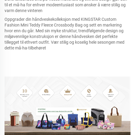
til et må-ha for enhver modeentusiast som ønsker å være stilig og
varm denne vinteren
Oppgrader din håndveskekolleksjon med KINGSTAR Custom
Fashion Mini Teddy Fleece Crossbody Bag og sett en markering
hvor enn du går. Med sin myke struktur, trendfølgende design og
miljøvennlige konstruksjon er denne håndvesken det perfekte
tillegget til ethvert outfit. Vær stilig og koselig hele sesongen med
dette må-ha-tilbehøret
Clear PVC vannbestandig tote veske kombinert med trykt 
lerretshåndveske, egendefinert fargerik regnbueprinting 