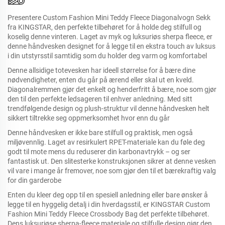
Presentere Custom Fashion Mini Teddy Fleece Diagonalvogn Sekk
fra KINGSTAR, den perfekte tilbehøret for å holde deg stilfull og
koselig denne vinteren. Laget av myk og luksuriøs sherpa fleece, er
denne håndvesken designet for å legge til en ekstra touch av luksus
i din utstyrsstil samtidig som du holder deg varm og komfortabel
Denne allsidige totevesken har ideell størrelse for å bære dine
nødvendigheter, enten du går på ærend eller skal ut en kveld.
Diagonalremmen gjør det enkelt og henderfritt å bære, noe som gjør
den til den perfekte ledsageren til enhver anledning. Med sitt
trendfølgende design og plush-struktur vil denne håndvesken helt
sikkert tiltrekke seg oppmerksomhet hvor enn du går
Denne håndvesken er ikke bare stilfull og praktisk, men også
miljøvennlig. Laget av resirkulert RPET-materiale kan du føle deg
godt til mote mens du reduserer din karbonavtrykk – og ser
fantastisk ut. Den slitesterke konstruksjonen sikrer at denne vesken
vil vare i mange år fremover, noe som gjør den til et bærekraftig valg
for din garderobe
Enten du kleer deg opp til en spesiell anledning eller bare ønsker å
legge til en hyggelig detalj i din hverdagsstil, er KINGSTAR Custom
Fashion Mini Teddy Fleece Crossbody Bag det perfekte tilbehøret.
Dens luksuriøse sherpa-fleece materiale og stilfulle design gjør den