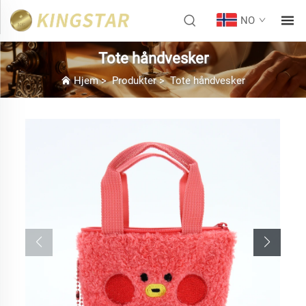
NO
Tote håndvesker
Hjem
>
Produkter
>
Tote håndvesker