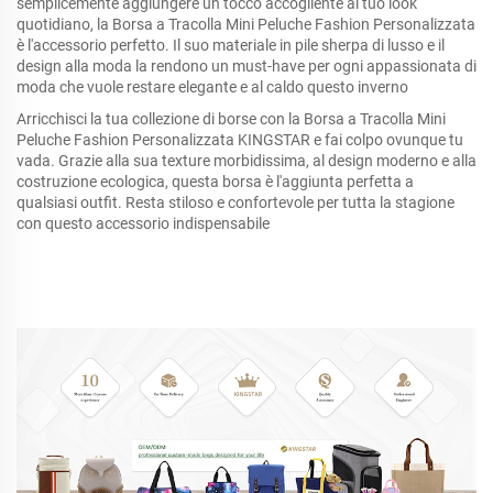
semplicemente aggiungere un tocco accogliente al tuo look
quotidiano, la Borsa a Tracolla Mini Peluche Fashion Personalizzata
è l'accessorio perfetto. Il suo materiale in pile sherpa di lusso e il
design alla moda la rendono un must-have per ogni appassionata di
moda che vuole restare elegante e al caldo questo inverno
Arricchisci la tua collezione di borse con la Borsa a Tracolla Mini
Peluche Fashion Personalizzata KINGSTAR e fai colpo ovunque tu
vada. Grazie alla sua texture morbidissima, al design moderno e alla
costruzione ecologica, questa borsa è l'aggiunta perfetta a
qualsiasi outfit. Resta stiloso e confortevole per tutta la stagione
con questo accessorio indispensabile
Borsa a mano in PVC trasparente impermeabile abbinata a borsa 
in tela stampata con arcobaleno colorato personalizzato 