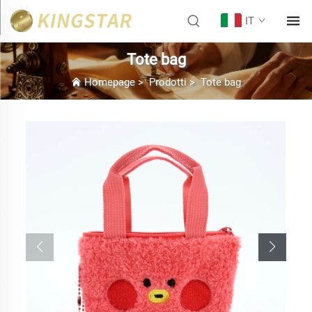
IT
Tote bag
Homepage
>
Prodotti
>
Tote bag