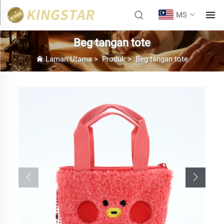
MS
Beg tangan tote
Laman Utama
>
Produk
>
Beg tangan tote