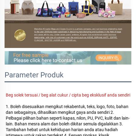
Parameter Produk
Beg solek tersuai / beg alat cukur / cipta beg eksklusif anda sendiri 
1. Boleh disesuaikan mengikut rekabentuk, teks, logo, foto, bahan 
dan sebagainya, dihasilkan mengikut gaya anda sendiri 2. 
Pelbagai pilihan bahan seperti kapas, nilon, PU, PVC, kulit dan lain-
lain. Bahan mesra alam dan boleh dikitar semula digalakkan 3. 
Tambahan hebat untuk kehidupan harian anda atau hadiah 
istimewa untuk rakan terdekat 4. Fesyen ringkas, klasik, 