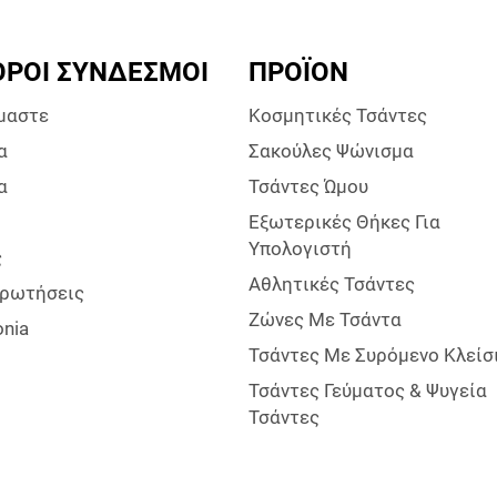
ΟΡΟΙ ΣΎΝΔΕΣΜΟΙ
ΠΡΟΪΌΝ
ίμαστε
Κοσμητικές Τσάντες
α
Σακούλες Ψώνισμα
α
Τσάντες Ώμου
Εξωτερικές Θήκες Για
Υπολογιστή
ς
Αθλητικές Τσάντες
Ερωτήσεις
Ζώνες Με Τσάντα
onia
Τσάντες Με Συρόμενο Κλείσ
Τσάντες Γεύματος & Ψυγεία
Τσάντες