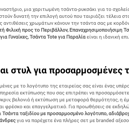
ναστήριο, μια χαριτωμένη τσάντα-ρυκσάκι για το σχολείο 
ιστούν δυνατή την επιλογή αυτού που ταιριάζει τέλεια σ
ς αντιθέσεις χρωμάτων κάνουν την τσάντα σας με κορδόνι
ή Φιλική προς το Περιβάλλον, Επαναχρησιμοποιήσιμη Τσ
για Γυναίκες, Τσάντα Tote για Παραλία
είναι η ιδανική ε
αι στυλ για προσαρμοσμένες 
ένες με το λογότυπο της εταιρείας σας είναι ένας υπέρ
πηρεσία εκτύπωσης που σας επιτρέπει να προσαρμόσετε
σκριν, βελονιά ή εκτύπωση με μεταφορά θερμότητας, η έ
ται φρέσκο και επαγγελματικό. Για προωθήσεις σε εκδηλ
α
Τσάντα ταξιδίου με προσαρμοσμένο λογότυπο, αδιάβροχ
 άνδρες
για να παρέχετε ένα πλήρες σετ με branded αξεσο