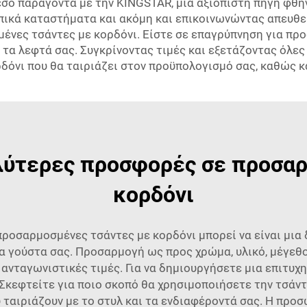
μεσο παράγοντα με την KINGSTAR, μια αξιόπιστη πηγή φ
πικά καταστήματα και ακόμη και επικοινωνώντας απευθε
ένες τσάντες με κορδόνι. Είστε σε επαγρύπνηση για προ
τα λεφτά σας. Συγκρίνοντας τιμές και εξετάζοντας όλες 
όνι που θα ταιριάζει στον προϋπολογισμό σας, καθώς κ
αλύτερες προσφορές σε προσα
κορδόνι
 προσαρμοσμένες τσάντες με κορδόνι μπορεί να είναι μια
τα γούστα σας. Προσαρμογή ως προς χρώμα, υλικό, μέγεθο
, σε ανταγωνιστικές τιμές. Για να δημιουργήσετε μια επιτ
 Σκεφτείτε για ποιο σκοπό θα χρησιμοποιήσετε την τσάντα
 ταιριάζουν με το στυλ και τα ενδιαφέροντά σας. Η προσ