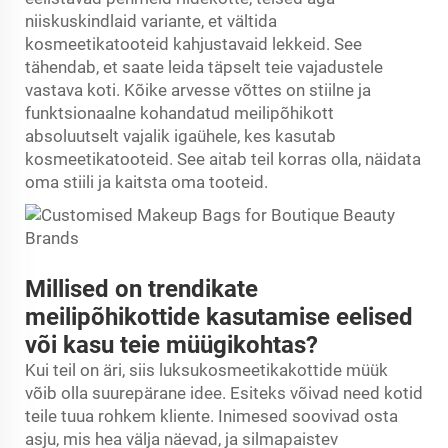
niiskuskindlaid variante, et vältida
kosmeetikatooteid kahjustavaid lekkeid. See
tähendab, et saate leida täpselt teie vajadustele
vastava koti. Kõike arvesse võttes on stiilne ja
funktsionaalne kohandatud meilipõhikott
absoluutselt vajalik igaühele, kes kasutab
kosmeetikatooteid. See aitab teil korras olla, näidata
oma stiili ja kaitsta oma tooteid.
Millised on trendikate
meilipõhikottide kasutamise eelised
või kasu teie müügikohtas?
Kui teil on äri, siis luksukosmeetikakottide müük
võib olla suurepärane idee. Esiteks võivad need kotid
teile tuua rohkem kliente. Inimesed soovivad osta
asju, mis hea välja näevad, ja silmapaistev