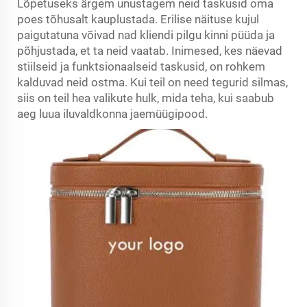
Lõpetuseks ärgem unustagem neid taskusid oma
poes tõhusalt kauplustada. Erilise näituse kujul
paigutatuna võivad nad kliendi pilgu kinni püüda ja
põhjustada, et ta neid vaatab. Inimesed, kes näevad
stiilseid ja funktsionaalseid taskusid, on rohkem
kalduvad neid ostma. Kui teil on need tegurid silmas,
siis on teil hea valikute hulk, mida teha, kui saabub
aeg luua iluvaldkonna jaemüügipood.