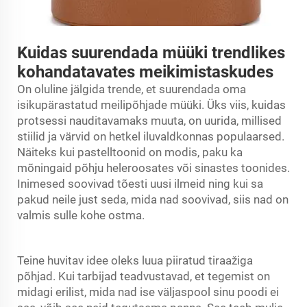
Kuidas suurendada müüki trendlikes
kohandatavates meikimistaskudes
On oluline jälgida trende, et suurendada oma
isikupärastatud meilipõhjade müüki. Üks viis, kuidas
protsessi nauditavamaks muuta, on uurida, millised
stiilid ja värvid on hetkel iluvaldkonnas populaarsed.
Näiteks kui pastelltoonid on modis, paku ka
mõningaid põhju heleroosates või sinastes toonides.
Inimesed soovivad tõesti uusi ilmeid ning kui sa
pakud neile just seda, mida nad soovivad, siis nad on
valmis sulle kohe ostma.
Teine huvitav idee oleks luua piiratud tiraažiga
põhjad. Kui tarbijad teadvustavad, et tegemist on
midagi erilist, mida nad ise väljaspool sinu poodi ei