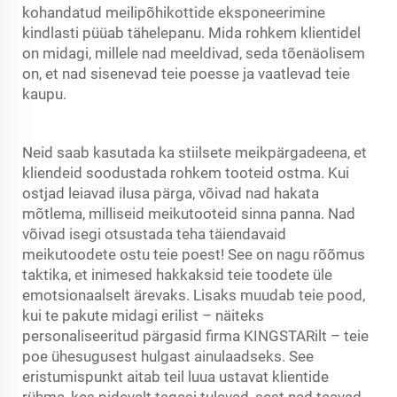
kohandatud meilipõhikottide eksponeerimine
kindlasti püüab tähelepanu. Mida rohkem klientidel
on midagi, millele nad meeldivad, seda tõenäolisem
on, et nad sisenevad teie poesse ja vaatlevad teie
kaupu.
Neid saab kasutada ka stiilsete meikpärgadeena, et
kliendeid soodustada rohkem tooteid ostma. Kui
ostjad leiavad ilusa pärga, võivad nad hakata
mõtlema, milliseid meikutooteid sinna panna. Nad
võivad isegi otsustada teha täiendavaid
meikutoodete ostu teie poest! See on nagu rõõmus
taktika, et inimesed hakkaksid teie toodete üle
emotsionaalselt ärevaks. Lisaks muudab teie pood,
kui te pakute midagi erilist – näiteks
personaliseeritud pärgasid firma KINGSTARilt – teie
poe ühesugusest hulgast ainulaadseks. See
eristumispunkt aitab teil luua ustavat klientide