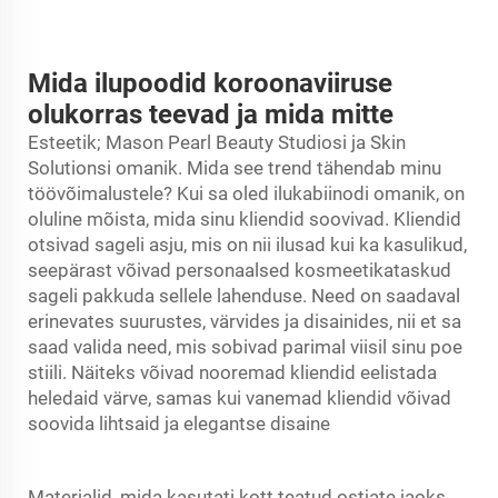
Mida ilupoodid koroonaviiruse
olukorras teevad ja mida mitte
Esteetik; Mason Pearl Beauty Studiosi ja Skin
Solutionsi omanik. Mida see trend tähendab minu
töövõimalustele? Kui sa oled ilukabiinodi omanik, on
oluline mõista, mida sinu kliendid soovivad. Kliendid
otsivad sageli asju, mis on nii ilusad kui ka kasulikud,
seepärast võivad personaalsed kosmeetikataskud
sageli pakkuda sellele lahenduse. Need on saadaval
erinevates suurustes, värvides ja disainides, nii et sa
saad valida need, mis sobivad parimal viisil sinu poe
stiili. Näiteks võivad nooremad kliendid eelistada
heledaid värve, samas kui vanemad kliendid võivad
soovida lihtsaid ja elegantse disaine
Materjalid, mida kasutati
kott
teatud ostjate jaoks