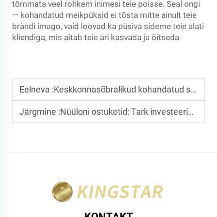
tõmmata veel rohkem inimesi teie poisse. Seal ongi
— kohandatud meikpüksid ei tõsta mitte ainult teie
brändi imago, vaid loovad ka püsiva sideme teie alati
kliendiga, mis aitab teie äri kasvada ja õitseda
Eelneva :
Keskkonnasõbralikud kohandatud sülearvutikotid ettevõtetele
Järgmine :
Nüüloni ostukotid: Tark investeering teie ettevõtte jaoks
KONTAKT