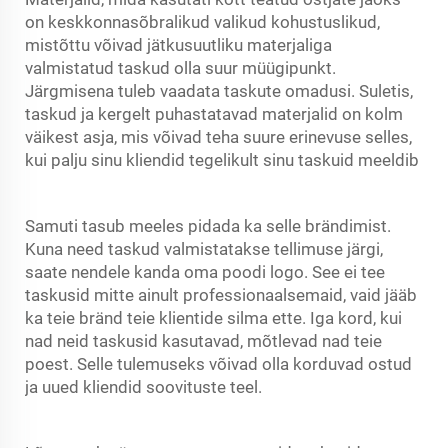
on keskkonnasõbralikud valikud kohustuslikud,
mistõttu võivad jätkusuutliku materjaliga
valmistatud taskud olla suur müügipunkt.
Järgmisena tuleb vaadata taskute omadusi. Suletis,
taskud ja kergelt puhastatavad materjalid on kolm
väikest asja, mis võivad teha suure erinevuse selles,
kui palju sinu kliendid tegelikult sinu taskuid meeldib
Samuti tasub meeles pidada ka selle brändimist.
Kuna need taskud valmistatakse tellimuse järgi,
saate nendele kanda oma poodi logo. See ei tee
taskusid mitte ainult professionaalsemaid, vaid jääb
ka teie bränd teie klientide silma ette. Iga kord, kui
nad neid taskusid kasutavad, mõtlevad nad teie
poest. Selle tulemuseks võivad olla korduvad ostud
ja uued kliendid soovituste teel.