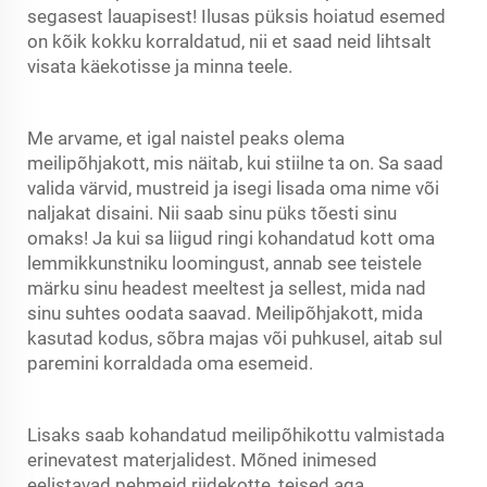
segasest lauapisest! Ilusas püksis hoiatud esemed
on kõik kokku korraldatud, nii et saad neid lihtsalt
visata käekotisse ja minna teele.
Me arvame, et igal naistel peaks olema
meilipõhjakott, mis näitab, kui stiilne ta on. Sa saad
valida värvid, mustreid ja isegi lisada oma nime või
naljakat disaini. Nii saab sinu püks tõesti sinu
omaks! Ja kui sa liigud ringi kohandatud
kott
oma
lemmikkunstniku loomingust, annab see teistele
märku sinu headest meeltest ja sellest, mida nad
sinu suhtes oodata saavad. Meilipõhjakott, mida
kasutad kodus, sõbra majas või puhkusel, aitab sul
paremini korraldada oma esemeid.
Lisaks saab kohandatud meilipõhikottu valmistada
erinevatest materjalidest. Mõned inimesed
eelistavad pehmeid riidekotte, teised aga