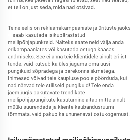
rühma, kes pidevalt tagasi tulevad, sest nad teavad,
et teil on just seda, mida nad otsivad.
Teine eelis on reklaamikampaaniate ja ürituste jaoks
– saab kasutada isikupärastatud
meilipõhjapunkreid. Näiteks saate neid välja anda
erikampaaniates või kasutada ostuga kaasas
andmiseks. See ei anna teie klientidele ainult erilist
tunde, vaid kutsub ka üles jagama oma uusi
pungikuid sõpradega ja perekonnaliikmetega.
Inimesed võivad teie kaupluse poole pöörduda, kui
nad näevad teie stiilseid pungikuid! Teie enda
jaemüügis pakutavate trendikate
meilipõhjapungikute kasutamine aitab mitte ainult
müüki suurendada ja kliente kaubandusruumi
tõmmata, vaid pakub ka ununenavat ostukogemust.