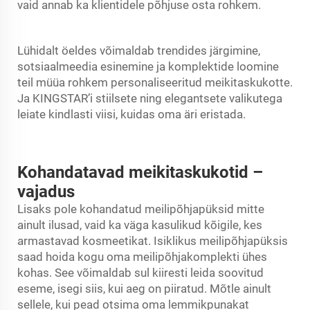
vaid annab ka klientidele põhjuse osta rohkem.
Lühidalt öeldes võimaldab trendides järgimine,
sotsiaalmeedia esinemine ja komplektide loomine
teil müüa rohkem personaliseeritud meikitaskukotte.
Ja KINGSTAR’i stiilsete ning elegantsete valikutega
leiate kindlasti viisi, kuidas oma äri eristada.
Kohandatavad meikitaskukotid –
vajadus
Lisaks pole kohandatud meilipõhjapüksid mitte
ainult ilusad, vaid ka väga kasulikud kõigile, kes
armastavad kosmeetikat. Isiklikus meilipõhjapüksis
saad hoida kogu oma meilipõhjakomplekti ühes
kohas. See võimaldab sul kiiresti leida soovitud
eseme, isegi siis, kui aeg on piiratud. Mõtle ainult
sellele, kui pead otsima oma lemmikpunakat