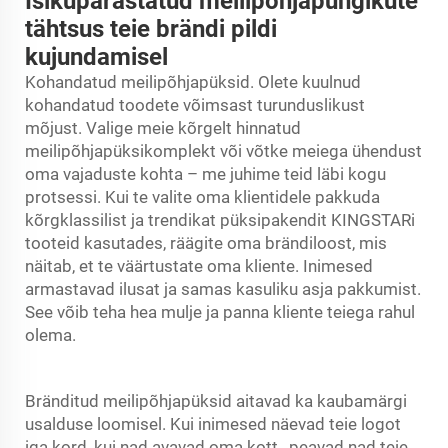
Isikupärastatud meilipõhjapungikute
tähtsus teie brändi pildi
kujundamisel
Kohandatud meilipõhjapüksid. Olete kuulnud
kohandatud toodete võimsast turunduslikust
mõjust. Valige meie kõrgelt hinnatud
meilipõhjapüksikomplekt või võtke meiega ühendust
oma vajaduste kohta – me juhime teid läbi kogu
protsessi. Kui te valite oma klientidele pakkuda
kõrgklassilist ja trendikat püksipakendit KINGSTARi
tooteid kasutades, räägite oma brändiloost, mis
näitab, et te väärtustate oma kliente. Inimesed
armastavad ilusat ja samas kasuliku asja pakkumist.
See võib teha hea mulje ja panna kliente teiega rahul
olema.
Bränditud meilipõhjapüksid aitavad ka kaubamärgi
usalduse loomisel. Kui inimesed näevad teie logot
iga kord, kui nad avavad oma
kott
, peavad nad teie