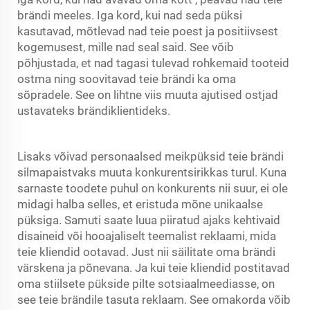
brändi meeles. Iga kord, kui nad seda püksi
kasutavad, mõtlevad nad teie poest ja positiivsest
kogemusest, mille nad seal said. See võib
põhjustada, et nad tagasi tulevad rohkemaid tooteid
ostma ning soovitavad teie brändi ka oma
sõpradele. See on lihtne viis muuta ajutised ostjad
ustavateks brändiklientideks.
Lisaks võivad personaalsed meikpüksid teie brändi
silmapaistvaks muuta konkurentsirikkas turul. Kuna
sarnaste toodete puhul on konkurents nii suur, ei ole
midagi halba selles, et eristuda mõne unikaalse
püksiga. Samuti saate luua piiratud ajaks kehtivaid
disaineid või hooajaliselt teemalist reklaami, mida
teie kliendid ootavad. Just nii säilitate oma brändi
värskena ja põnevana. Ja kui teie kliendid postitavad
oma stiilsete pükside pilte sotsiaalmeediasse, on
see teie brändile tasuta reklaam. See omakorda võib