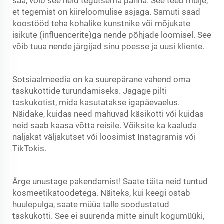
saa, võib see neid tegutsema panna. See teeb mulje,
et tegemist on kiireloomulise asjaga. Samuti saad
koostööd teha kohalike kunstnike või mõjukate
isikute (influencerite)ga nende põhjade loomisel. See
võib tuua nende järgijad sinu poesse ja uusi kliente.
Sotsiaalmeedia on ka suurepärane vahend oma
taskukottide turundamiseks. Jagage pilti
taskukotist, mida kasutatakse igapäevaelus.
Näidake, kuidas need mahuvad käsikotti või kuidas
neid saab kaasa võtta reisile. Võiksite ka kaaluda
naljakat väljakutset või loosimist Instagramis või
TikTokis.
Ärge unustage pakendamist! Saate täita neid tuntud
kosmeetikatoodetega. Näiteks, kui keegi ostab
huulepulga, saate müüa talle soodustatud
taskukotti. See ei suurenda mitte ainult kogumüüki,