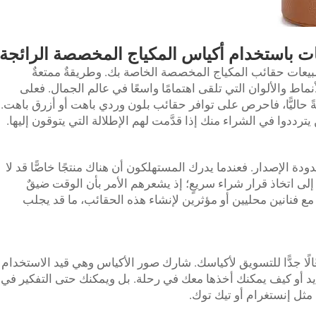
ات باستخدام أكياس المكياج المخصصة الرائجة
يعات حقائب المكياج المخصصة الخاصة بك. وطريقةٌ ممتعةٌ
ماط والألوان التي تلقى اهتمامًا واسعًا في عالم الجمال. فعلى
جةً حاليًّا، فاحرص على توافر حقائب بلون وردي باهت أو أزرق باهت.
يترددوا في الشراء منك إذا قدَّمت لهم الإطلالة التي يتوقون إليها.
دة الإصدار. فعندما يدرك المستهلكون أن هناك منتجًا خاصًّا قد لا
ى اتخاذ قرار شراء سريعٍ؛ إذ يشعرهم الأمر بأن الوقت ضيقٌ
ع فنانين محليين أو مؤثرين لإنشاء هذه الحقائب، ما قد يجلب
فعّالًا جدًّا للتسويق لأكياسك. شارك صور الأكياس وهي قيد الاستخدام
يد أو كيف يمكنك أخذها معك في رحلة. بل ويمكنك حتى التفكير في
ثل إنستغرام أو تيك توك.