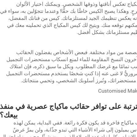
ياج تعكس أناقتها وذوقها الشخصي. ويمكنك اختيار الألوان
. وهكذا يصبح الكيس خاصًّا بك حقًّا! وعندما تتجوّلين به، سواء في
فإنه يعكس تنظيمك الجيد لمستلزماتك.
كيس
من فنانك المفضل،
ما يمكنهم توقعه منك. ويتيح لك كيس المكياج الذي تحملينه معك في
تنظيم مستلزماتك بشكل أفضل.
مخصصة من مواد مختلفة. فبعض الأشخاص يفضلون الحقائب
 آخرون النسخ المقاومة للماء لمنع انسكاب مستحضرات التجميل
ناسب تمامًا مع غرضك المطلوب. وبكل ما سبق ذكره، فإن امتلاك
روريٌّ لا غنى عنه إذا كنتِ شخصًا يستخدم مستحضرات التجميل
م مستحضراتك، وتُبرز أسلوبك الشخصي، وتحمي منتجاتك.
لمترتبة على توافر حقائب ماكياج عصرية في منفذ
بيعك؟
ب ماكياج فاخرة قد يكون فكرة رائعة. ففي البداية، يمكن لهذه
س يميلون إلى شراء الأشياء التي تبدو جذّابة، ولن يمرَّ عرضٌ
باه. وكلما زاد عدد العملاء الذين يرون شيئًا يعجبهم، زاد احتمال