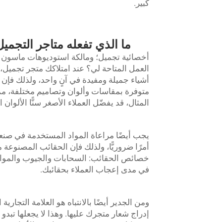
كبير.
ما الذي تفعله متاجر التجم
أخصائية تجميل؛ ومالكة استوديوهات ماسون بير
العمل المتاحة لي؟ عند امتلاكك متجر تجميل، م
أشياء جميلة ومفيدة في آنٍ واحد، ولذلك فإن ح
متوفرة بمقاسات وألوان وتصاميم مختلفة، مم
المثال، قد يفضّل العملاء الأصغر سنًّا الألوان ا
يجب أيضًا مراعاة المواد المستخدمة في صنع
أمرًا ضروريًّا، ولذلك فإن الحقائب المصنوعة 
خصائص الحقائب: السحابات والجيوب والمواد 
في مدى إعجاب العملاء بحقائبك.
ومن الجدير أيضًا بالانتباه هو العلامة التجار
إدراج شعار متجرك عليها. وهذا لا يجعلها تبدو