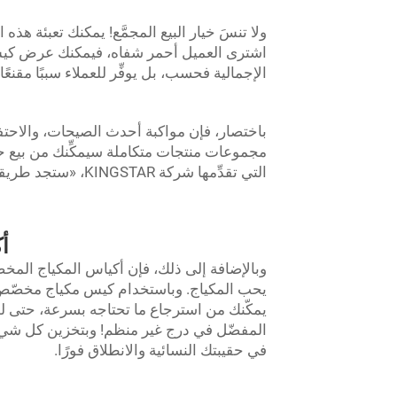
ولا تنسَ خيار البيع المجمَّع! يمكنك تعبئة هذ
اشترى العميل أحمر شفاه، فيمكنك عرض كيس 
الإجمالية فحسب، بل يوفِّر للعملاء سببًا مقنعًا
باختصار، فإن مواكبة أحدث الصيحات، والاحت
مجموعات منتجات متكاملة سيمكِّنك من بيع حق
التي تقدِّمها شركة KINGSTAR، «ستجد طريقةً لتمييز نشاطك التجاري عن غيره».
أ
وبالإضافة إلى ذلك، فإن أكياس المكياج الم
يحب المكياج. وباستخدام كيس مكياج مخصّص،
يمكّنك من استرجاع ما تحتاجه بسرعة، حتى 
المفضّل في درج غير منظم! وبتخزين كل شيء
في حقيبتك النسائية والانطلاق فورًا.