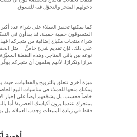
دخولهم المتجر والتجوّل فيه للتسوق.
كما يمكنها تحفيز العملاء على شراء عدد أكبر
المتسوقون حقيبة جميلة، قد يبدأون في التفك
شراء منتجات مكياج إضافية من متجركم! فهذه اس
نوعه بين باقي المتاجر. وهذه النقطة المميِّز
مرارًا وتكرارًا، لأنهم يعلمون أن متجركم يوفِّر
ميزة أخرى تتعلق بالترويج والفعاليات، حيث
يمكنك منحها للعملاء في مناسبات البيع الخاصة
خاصاً فحسب، بل يشجّعهم أيضاً على إخبار الأص
بمتجرك عندما يرون أكياسك العصرية! أما بالن
فقط في زيادة المبيعات وجذب العملاء، بل يوفّ
أهمية أ