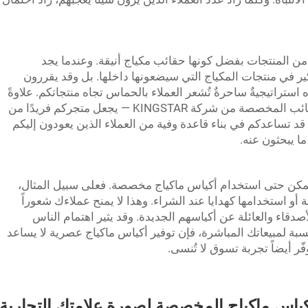
 من المنتجات بفضل كونها حقائب مكياج أنيقة. وعندما يجد
ير في منتجات المكياج التي سيضعونها داخلها. بل وقد يقررون
تراتيجيةٌ ساحرةٌ تُشعر العملاء بالحماس تجاه منتجاتكم. علاوةً
على ذلك، فإن تقديم شيءٍ خاصٍّ — مثل الحقائب المخصصة من شركة KINGSTAR — يجعل متجركم فريدًا من
ة قد تساعدكم في بناء قاعدة وفية من العملاء الذين يعودون إليكم
 ما يبحثون عنه.
 يمكن حتى استخدام أكياس ماكياج مخصصة. فعلى سبيل المثال،
 أو استخدامها كهدايا عند الشراء. وهذا لا يمنح عملاءك شعوراً
دقاء والعائلة عن أكياسهم الجديدة. وقد يثير اهتمام الناس
سبة لمبيعاتك المباشرة، فإن توفير أكياس ماكياج عصرية لا يساعد
ر أيضاً تجربة تسوق لا تُنسى.
كياس ماكياج المخصصة لصورة علامتك التجارية