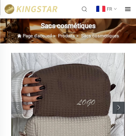
FR
Sacs cosmétiques
Page d'accueil
>
Produits
>
Sacs cosmétiques