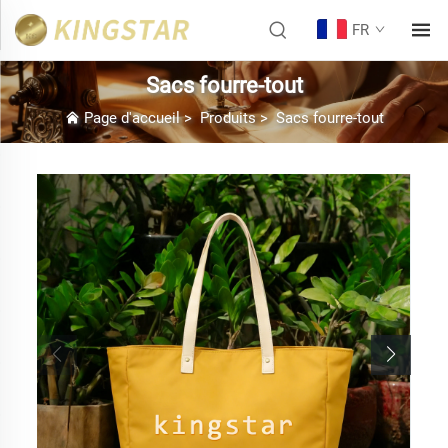
FR
Sacs fourre-tout
Page d'accueil
>
Produits
>
Sacs fourre-tout