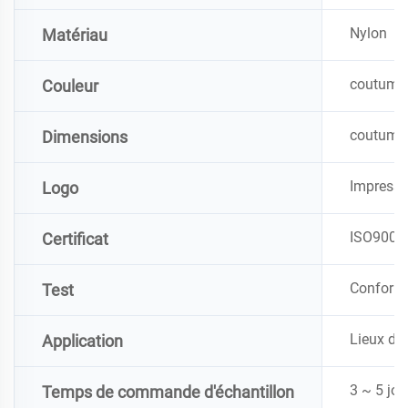
Nylon
Matériau
coutume
Couleur
coutume
Dimensions
Impressio
Logo
ISO9001,
Certificat
Conforme
Test
Lieux de 
Application
3 ~ 5 jou
Temps de commande d'échantillon