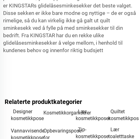
er KINGSTARs glidelåsesminkesekker det beste valget.
Disse sekken er ikke bare modne og nyttige – de er også
rimelige, så du kan virkelig ikke gå galt ut
quilt
sminkesekk
ved å fylle på med sminkesekker til din
bedrift. Fra KINGSTAR har du en rekke ulike
glidelåsesminkesekker å velge mellom, i henhold til
kundenes behov og innenfor riktig budsjett
Relaterte produktkategorier
Designer
Lær
Quiltet
Kosmetikkorganiserer
kosmetikkpose
kosmetikkposer
kosmetikkpos
Zip-
Lær
Vannavvisende
Opbevaringspose
kosmetikkpose
toaletttaske
kosmetikkpose
for