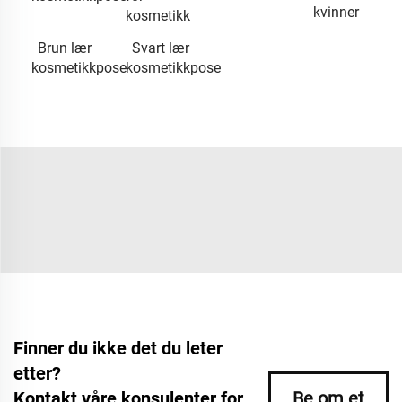
kvinner
kosmetikk
Brun lær
Svart lær
kosmetikkpose
kosmetikkpose
Finner du ikke det du leter
etter?
Kontakt våre konsulenter for
Be om et