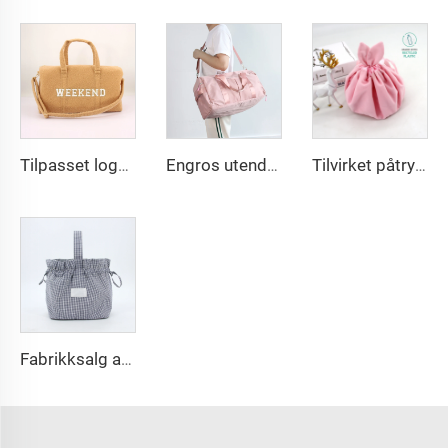
Tilpasset logo reiseduffel vannskjermet weekender bagasje håndbag pose for kvinner sports treningspose for menn
Engros utendørs vannskjermet stor kapasitet strandpose duvelduffel helg mann trening reiseposer for kvinner unisex tilpasset reisepose
Tilvirket påtrykt logo fløyelspose til smykker, stor sekk med snørbinding til smink, smykker og gaveposer, bryllupsgaver
Fabrikksalg av franske romantiske blomstermønstrede korgposer, pose til hudpleieprodukter med egendefinert logoprint, modisk bomullstekstil med glidelås