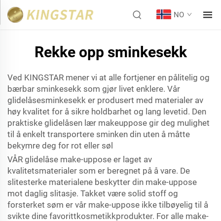
NO
Rekke opp sminkesekk
Ved KINGSTAR mener vi at alle fortjener en pålitelig og
bærbar sminkesekk som gjør livet enklere. Vår
glidelåsesminkesekk er produsert med materialer av
høy kvalitet for å sikre holdbarhet og lang levetid. Den
praktiske glidelåsen
lær makeuppose
gir deg mulighet
til å enkelt transportere sminken din uten å måtte
bekymre deg for rot eller søl
VÅR glidelåse make-uppose er laget av
kvalitetsmaterialer som er beregnet på å vare. De
slitesterke materialene beskytter din make-uppose
mot daglig slitasje. Takket være solid stoff og
forsterket søm er vår make-uppose ikke tilbøyelig til å
svikte dine favorittkosmetikkprodukter. For alle make-