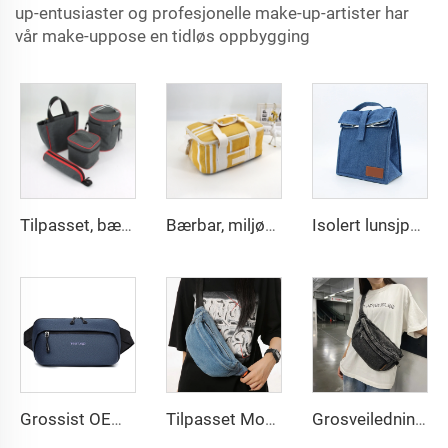
up-entusiaster og profesjonelle make-up-artister har
vår make-uppose en tidløs oppbygging
Tilpasset, bærbar, isolert mat- og øltaske, lunsjboks, utendørs campingkjøleskap, bærbare poser, picnic, drikkevarekjøler, handleposer
Bærbar, miljøvennlig, gjenbrukbar, voksen linned, isolert lunsjtaske med glidelås og justerbart skulderbånd for kvinner, kjøletaske, strandtaske
Isolert lunsjpose for skole, jobb og kontor med rull topp, gjenbrukbar lunsjboks, termisk lunsjkjøler, totebeholder for voksne
Grossist OEM PU veganlær livremse, brystpose, skulderkrysskropp, lommepose
Tilpasset Modne Blå Farget Jeans Buksepose Gutter og Jenter Jeansholdbar Buksepose Livsposer
Grosveiledning i jeans kravlepose Buksepose Kvinner vasket jeans Buksepose Moderne design i jeans kravlepose Veske