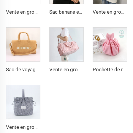
Vente en gros OEM, sacoche taille en cuir végétal PU, sac poitrine, bandoulière, banane croisée
Sac banane en jean bleu mode personnalisé, sacs taille en denim durables pour garçons et filles
Vente en gros de sac bandoulière en denim, sac banane en jean délavé pour femme, sac à main en denim design de mode
Sac de voyage personnalisable avec logo, sac étanche pour week-end, bagage cabine, sac fourre-tout pour femmes, sac de sport ou de gym pour hommes
Vente en gros de sacs de plage imperméables, grande capacité, sacs de week-end, sacs de gym pour homme, sacs de voyage pour femmes, sac de voyage personnalisé unisexe
Pochette de rangement en velours avec logo imprimé en relief personnalisé pour bijoux, grand sac-cadeau à cordon de serrage pour maquillage, bijoux, idée cadeau, sac de faveurs de mariage
Vente en gros d'usine – panier floral romantique à la française, pochettes pour soins de la peau, impression personnalisée du logo, mode, matière coton, fermeture éclair