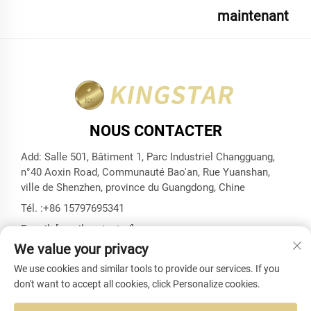
maintenant
NOUS CONTACTER
Add: Salle 501, Bâtiment 1, Parc Industriel Changguang,
n°40 Aoxin Road, Communauté Bao'an, Rue Yuanshan,
ville de Shenzhen, province du Guangdong, Chine
Tél. :
+86 15797695341
E-mail :
[email protected]
We value your privacy
We use cookies and similar tools to provide our services. If you
don't want to accept all cookies, click Personalize cookies.
Copyright © Shenzhen Kingstar Bags And Cases Co., Ltd. Tous
droits réservés -
Politique de confidentialité
-
Blogue