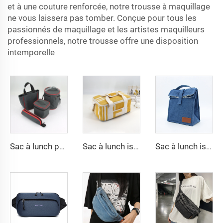
et à une couture renforcée, notre trousse à maquillage
ne vous laissera pas tomber. Conçue pour tous les
passionnés de maquillage et les artistes maquilleurs
professionnels, notre trousse offre une disposition
intemporelle
Sac à lunch personnalisé portable isotherme pour nourriture bière boîte sacs de transport réfrigérants de camping en plein air sacs isothermes pour pique-nique sacs cabas réfrigérants pour boissons
Sac à lunch isolé en toile réutilisable écologique portable pour adultes avec fermeture éclair et bandoulière réglable pour femme sac cabas réfrigérant plage
Sac à lunch isolé pour école, travail et bureau, à rouleau, boîte à lunch réutilisable, glacière thermique, contenant en forme de cabas pour adultes