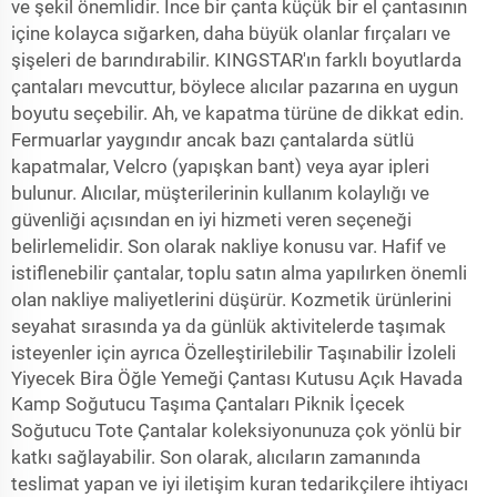
ve şekil önemlidir. İnce bir çanta küçük bir el çantasının
içine kolayca sığarken, daha büyük olanlar fırçaları ve
şişeleri de barındırabilir. KINGSTAR'ın farklı boyutlarda
çantaları mevcuttur, böylece alıcılar pazarına en uygun
boyutu seçebilir. Ah, ve kapatma türüne de dikkat edin.
Fermuarlar yaygındır ancak bazı çantalarda sütlü
kapatmalar, Velcro (yapışkan bant) veya ayar ipleri
bulunur. Alıcılar, müşterilerinin kullanım kolaylığı ve
güvenliği açısından en iyi hizmeti veren seçeneği
belirlemelidir. Son olarak nakliye konusu var. Hafif ve
istiflenebilir çantalar, toplu satın alma yapılırken önemli
olan nakliye maliyetlerini düşürür. Kozmetik ürünlerini
seyahat sırasında ya da günlük aktivitelerde taşımak
isteyenler için ayrıca
Özelleştirilebilir Taşınabilir İzoleli
Yiyecek Bira Öğle Yemeği Çantası Kutusu Açık Havada
Kamp Soğutucu Taşıma Çantaları Piknik İçecek
Soğutucu Tote Çantalar
koleksiyonunuza çok yönlü bir
katkı sağlayabilir. Son olarak, alıcıların zamanında
teslimat yapan ve iyi iletişim kuran tedarikçilere ihtiyacı