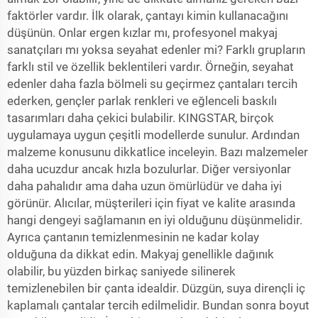
faktörler vardır. İlk olarak, çantayı kimin kullanacağını
düşünün. Onlar ergen kızlar mı, profesyonel makyaj
sanatçıları mı yoksa seyahat edenler mi? Farklı grupların
farklı stil ve özellik beklentileri vardır. Örneğin, seyahat
edenler daha fazla bölmeli su geçirmez çantaları tercih
ederken, gençler parlak renkleri ve eğlenceli baskılı
tasarımları daha çekici bulabilir. KINGSTAR, birçok
uygulamaya uygun çeşitli modellerde sunulur. Ardından
malzeme konusunu dikkatlice inceleyin. Bazı malzemeler
daha ucuzdur ancak hızla bozulurlar. Diğer versiyonlar
daha pahalıdır ama daha uzun ömürlüdür ve daha iyi
görünür. Alıcılar, müşterileri için fiyat ve kalite arasında
hangi dengeyi sağlamanın en iyi olduğunu düşünmelidir.
Ayrıca çantanın temizlenmesinin ne kadar kolay
olduğuna da dikkat edin. Makyaj genellikle dağınık
olabilir, bu yüzden birkaç saniyede silinerek
temizlenebilen bir çanta idealdir. Düzgün, suya dirençli iç
kaplamalı çantalar tercih edilmelidir. Bundan sonra boyut