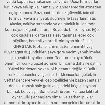
ya da kapanma mekanizması vardır. Ucuz fermuarlar
kırılır veya takılıp kalır ama iyi olanlar tereddüt etmeden
açılıp kapanır. Bazı çantalarda ek güvenlik için çift
fermuar veya manyetik düğmelerle tasarlanmıştır.
Alıcılar, nakliye sırasında ya da günlük kullanımda
kopmayacak çantalar arar. Boyut da bir rol oynar. Eğer
çok küçükse, çanta fazla şey taşımaz; eğer çok
büyükse, hacimli ve pratik olmayan bir hâl alır.
KINGSTAR, toptancıların müşterilerinin ihtiyaç
duyacağını düşündükleri şeye göre seçim yapabilmeleri
için çeşitli boyutlar sunar. Tasarım da aynı ölçüde
önemlidir çünkü güzel görünen bir çanta daha iyi satılır:
"Güzel bir deseni yoksa, iyi bir çanta değildir." Belirli
renkler, desenler ve şekiller farklı insanları çekebilir.
Şeffaf pencere veya ek cep özellikleriyle bazen çantalar
daha kullanışlı hâle gelir ve içindeki küçük eşyaları
bulmak kolaylaşır. Son olarak, üretim kalitesi kilit rol
oynar. Dikişler sağlam olmalı ve sarkan iplikler
olmamalıdır, ayrıca kullanım sonrası şeklini korumalıdır.