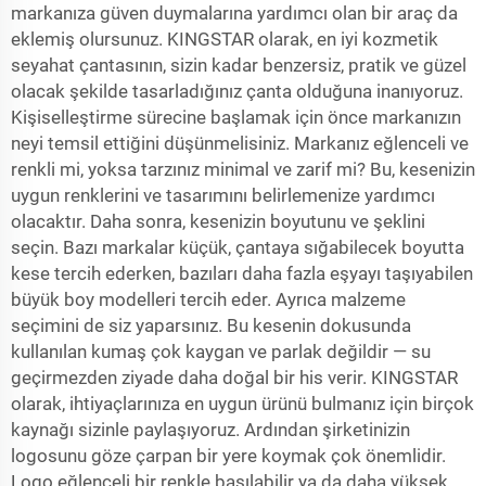
markanıza güven duymalarına yardımcı olan bir araç da
eklemiş olursunuz. KINGSTAR olarak, en iyi kozmetik
seyahat çantasının, sizin kadar benzersiz, pratik ve güzel
olacak şekilde tasarladığınız çanta olduğuna inanıyoruz.
Kişiselleştirme sürecine başlamak için önce markanızın
neyi temsil ettiğini düşünmelisiniz. Markanız eğlenceli ve
renkli mi, yoksa tarzınız minimal ve zarif mi? Bu, kesenizin
uygun renklerini ve tasarımını belirlemenize yardımcı
olacaktır. Daha sonra, kesenizin boyutunu ve şeklini
seçin. Bazı markalar küçük, çantaya sığabilecek boyutta
kese tercih ederken, bazıları daha fazla eşyayı taşıyabilen
büyük boy modelleri tercih eder. Ayrıca malzeme
seçimini de siz yaparsınız. Bu kesenin dokusunda
kullanılan kumaş çok kaygan ve parlak değildir — su
geçirmezden ziyade daha doğal bir his verir. KINGSTAR
olarak, ihtiyaçlarınıza en uygun ürünü bulmanız için birçok
kaynağı sizinle paylaşıyoruz. Ardından şirketinizin
logosunu göze çarpan bir yere koymak çok önemlidir.
Logo eğlenceli bir renkle basılabilir ya da daha yüksek