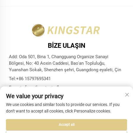
BIZE ULAŞIN
Add: Oda 501, Bina 1, Changguang Organize Sanayi
Bölgesi, No: 40 Aoxin Caddesi, Bao'an Topluluğu,
Yuanshan Sokak, Shenzhen şehri, Guangdong eyaleti, Çin
Tel:
+86 15797695341
E-posta:
[email protected]
We value your privacy
We use cookies and similar tools to provide our services. If you
don't want to accept all cookies, click Personalize cookies.
Telif Hakkı © Shenzhen Kingstar Bags And Cases Co., Ltd.
Tüm Hakları Saklıdır -
Gizlilik politikası
-
Blog
Accept all