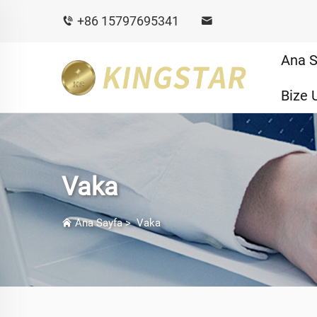
+86 15797695341
Ana S
Bize 
Vaka
Ana Sayfa
>
Vaka