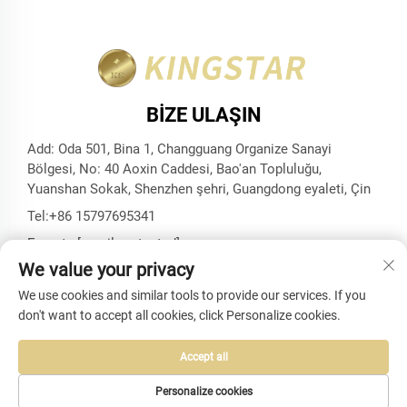
BIZE ULAŞIN
Add: Oda 501, Bina 1, Changguang Organize Sanayi
Bölgesi, No: 40 Aoxin Caddesi, Bao'an Topluluğu,
Yuanshan Sokak, Shenzhen şehri, Guangdong eyaleti, Çin
Tel:
+86 15797695341
E-posta:
[email protected]
We value your privacy
We use cookies and similar tools to provide our services. If you
don't want to accept all cookies, click Personalize cookies.
Telif Hakkı © Shenzhen Kingstar Bags And Cases Co., Ltd.
Tüm Hakları Saklıdır -
Gizlilik politikası
-
Blog
Accept all
Personalize cookies