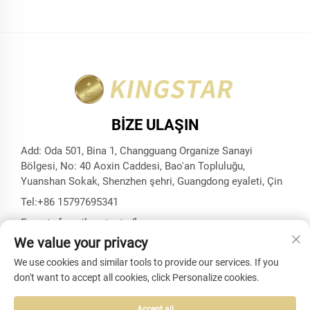
BIZE ULAŞIN
Add: Oda 501, Bina 1, Changguang Organize Sanayi
Bölgesi, No: 40 Aoxin Caddesi, Bao'an Topluluğu,
Yuanshan Sokak, Shenzhen şehri, Guangdong eyaleti, Çin
Tel:
+86 15797695341
E-posta:
[email protected]
We value your privacy
We use cookies and similar tools to provide our services. If you
don't want to accept all cookies, click Personalize cookies.
Telif Hakkı © Shenzhen Kingstar Bags And Cases Co., Ltd.
Tüm Hakları Saklıdır -
Gizlilik politikası
-
Blog
Accept all