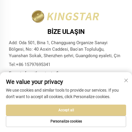
BIZE ULAŞIN
Add: Oda 501, Bina 1, Changguang Organize Sanayi
Bölgesi, No: 40 Aoxin Caddesi, Bao'an Topluluğu,
Yuanshan Sokak, Shenzhen şehri, Guangdong eyaleti, Çin
Tel:
+86 15797695341
E-posta:
[email protected]
We value your privacy
We use cookies and similar tools to provide our services. If you
don't want to accept all cookies, click Personalize cookies.
Telif Hakkı © Shenzhen Kingstar Bags And Cases Co., Ltd.
Tüm Hakları Saklıdır -
Gizlilik politikası
-
Blog
Accept all
Personalize cookies