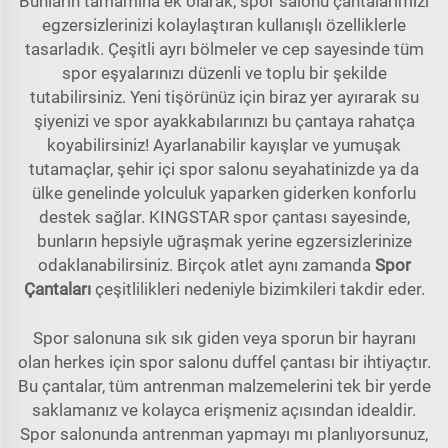
Bunların tamamına ek olarak, spor salonu çantalarımızı
egzersizlerinizi kolaylaştıran kullanışlı özelliklerle
tasarladık. Çeşitli ayrı bölmeler ve cep sayesinde tüm
spor eşyalarınızı düzenli ve toplu bir şekilde
tutabilirsiniz. Yeni tişörünüz için biraz yer ayırarak su
şiyenizi ve spor ayakkabılarınızı bu çantaya rahatça
koyabilirsiniz! Ayarlanabilir kayışlar ve yumuşak
tutamaçlar, şehir içi spor salonu seyahatinizde ya da
ülke genelinde yolculuk yaparken giderken konforlu
destek sağlar. KINGSTAR spor çantası sayesinde,
bunların hepsiyle uğraşmak yerine egzersizlerinize
odaklanabilirsiniz. Birçok atlet aynı zamanda
Spor
Çantaları
çeşitlilikleri nedeniyle bizimkileri takdir eder.
Spor salonuna sık sık giden veya sporun bir hayranı
olan herkes için spor salonu duffel çantası bir ihtiyaçtır.
Bu çantalar, tüm antrenman malzemelerini tek bir yerde
saklamanız ve kolayca erişmeniz açısından idealdir.
Spor salonunda antrenman yapmayı mı planlıyorsunuz,