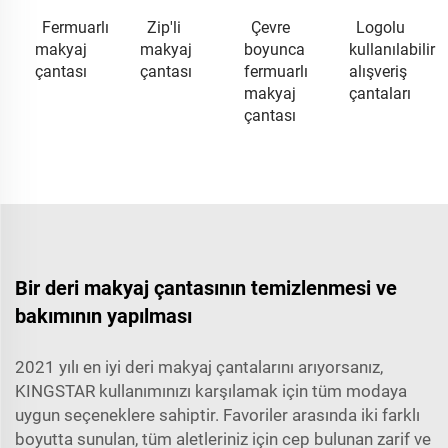
Fermuarlı
Zip'li
Çevre
Logolu
makyaj
makyaj
boyunca
kullanılabilir
çantası
çantası
fermuarlı
alışveriş
makyaj
çantaları
çantası
Bir deri makyaj çantasının temizlenmesi ve
bakımının yapılması
2021 yılı en iyi deri makyaj çantalarını arıyorsanız,
KINGSTAR kullanımınızı karşılamak için tüm modaya
uygun seçeneklere sahiptir. Favoriler arasında iki farklı
boyutta sunulan, tüm aletleriniz için cep bulunan zarif ve