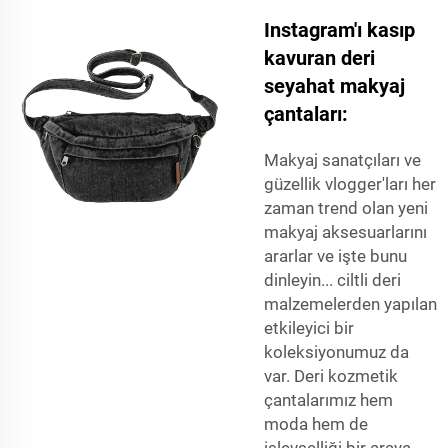
Instagram'ı kasıp
kavuran deri
seyahat makyaj
çantaları:
Makyaj sanatçıları ve
güzellik vlogger'ları her
zaman trend olan yeni
makyaj aksesuarlarını
ararlar ve işte bunu
dinleyin... ciltli deri
malzemelerden yapılan
etkileyici bir
koleksiyonumuz da
var. Deri kozmetik
çantalarımız hem
moda hem de
işlevselliği bir araya