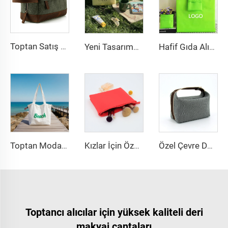
Toptan Satış Yetişkin Erkekler İçin Yeşil Kanvas Kozmetik Tuvalet Çantası Özel Olarak Yıkanmış Kanvas Seyahat Tuvalet Çantası Erkekler İçin
Yeni Tasarımcı Waffle Makyaj Çantası, Kadınlar İçin Taşınabilir Büyük Kapasiteli Seyahat Kozmetik Depolama Tuvalet Çantası, Kozmetikler İçin Özel Etiket
Hafif Gıda Alışveriş Çantaları Polyester Kumaş Toplu Renkli Katlanabilir Makinede Yıkanabilir Tüketilebilir Alışveriş Çantaları Pouch ile Katlanabilir
Toptan Moda Yaz Su Geçirmez Büyük Kanvas Plaj Tote Çantası Kadın İçin Tatil Alışveriş
Kızlar İçin Özel Neon Alet Çantası Moda Kozmetik Organizatörü Büyük Kapasiteli Fermuarlı Makyaj Çantası
Özel Çevre Dostu Kanvas Makyaj Çantası Seyahat Kozmetik Pusulası Tuvalet Çantası Taşınabilir Günlük Depolama Organizatörü
Toptancı alıcılar için yüksek kaliteli deri
makyaj çantaları