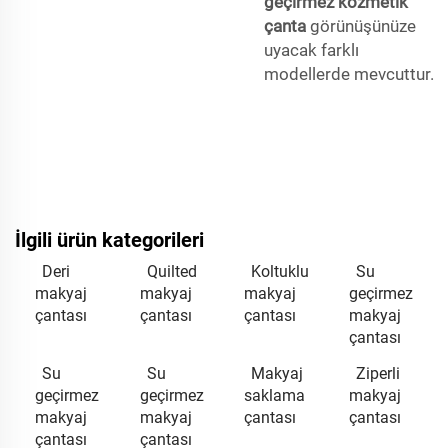
geçirmez kozmetik
çanta
görünüşünüze
uyacak farklı
modellerde mevcuttur.
İlgili ürün kategorileri
Deri
Quilted
Koltuklu
Su
makyaj
makyaj
makyaj
geçirmez
çantası
çantası
çantası
makyaj
çantası
Su
Su
Makyaj
Ziperli
geçirmez
geçirmez
saklama
makyaj
makyaj
makyaj
çantası
çantası
çantası
çantası