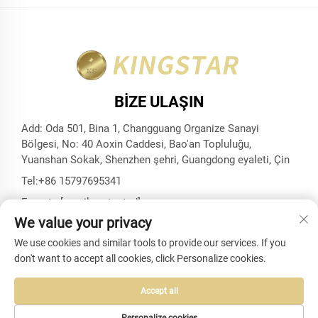
BIZE ULAŞIN
Add: Oda 501, Bina 1, Changguang Organize Sanayi
Bölgesi, No: 40 Aoxin Caddesi, Bao'an Topluluğu,
Yuanshan Sokak, Shenzhen şehri, Guangdong eyaleti, Çin
Tel:
+86 15797695341
E-posta:
[email protected]
We value your privacy
We use cookies and similar tools to provide our services. If you
don't want to accept all cookies, click Personalize cookies.
Telif Hakkı © Shenzhen Kingstar Bags And Cases Co., Ltd.
Tüm Hakları Saklıdır -
Gizlilik politikası
-
Blog
Accept all