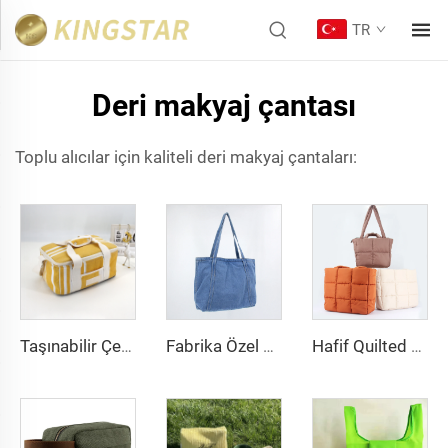
TR
Deri makyaj çantası
Toplu alıcılar için kaliteli deri makyaj çantaları:
Taşınabilir Çevre Dostu Yeniden Kullanılabilir Yetişkinler Pamuklu İzoleli Öğle Yemeği Çantası Fermuarlı Ayarlanabilir Omuz Kayışı Kadınlar İçin Soğutucu Tote Plaj Çantası
Fabrika Özel Büyük Mavi Kot Haşme Çanta, Kot Haşme Çantalar Toptan, Zipperlı Alışveriş Çantaları
Hafif Quilted Haftasonu Gece Çantası, Naylon Omuz Çantası, İş Seyahat Satchel El Çantası, Kadınlar İçin Puffer Tote Çanta