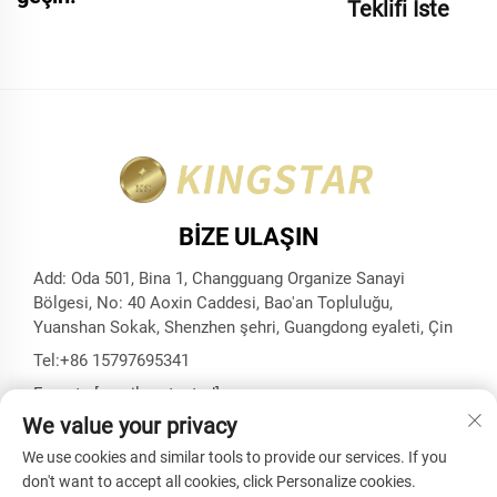
Teklifi İste
BIZE ULAŞIN
Add: Oda 501, Bina 1, Changguang Organize Sanayi
Bölgesi, No: 40 Aoxin Caddesi, Bao'an Topluluğu,
Yuanshan Sokak, Shenzhen şehri, Guangdong eyaleti, Çin
Tel:
+86 15797695341
E-posta:
[email protected]
We value your privacy
We use cookies and similar tools to provide our services. If you
don't want to accept all cookies, click Personalize cookies.
Telif Hakkı © Shenzhen Kingstar Bags And Cases Co., Ltd.