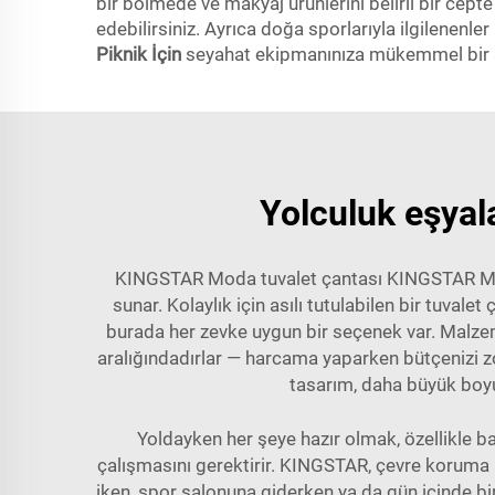
bir bölmede ve makyaj ürünlerini belirli bir cept
edebilirsiniz. Ayrıca doğa sporlarıyla ilgilenenler
Piknik İçin
seyahat ekipmanınıza mükemmel bir ş
Yolculuk eşyala
KINGSTAR Moda tuvalet çantası KINGSTAR Mod
sunar. Kolaylık için asılı tutulabilen bir tuvalet
burada her zevke uygun bir seçenek var. Malzem
aralığındadırlar — harcama yaparken bütçenizi zo
tasarım, daha büyük boyu
Yoldayken her şeye hazır olmak, özellikle ba
çalışmasını gerektirir. KINGSTAR, çevre koruma a
iken, spor salonuna giderken ya da gün içinde bir