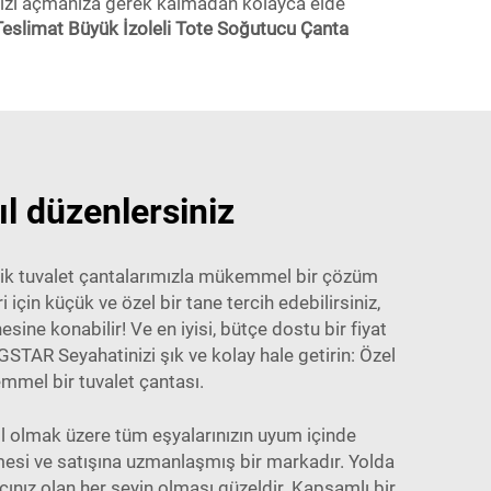
ntanızı açmanıza gerek kalmadan kolayca elde
eslimat Büyük İzoleli Tote Soğutucu Çanta
ıl düzenlersiniz
k tuvalet çantalarımızla mükemmel bir çözüm
i için küçük ve özel bir tane tercih edebilirsiniz,
e konabilir! Ve en iyisi, bütçe dostu bir fiyat
STAR Seyahatinizi şık ve kolay hale getirin: Özel
mmel bir tuvalet çantası.
hil olmak üzere tüm eşyalarınızın uyum içinde
lmesi ve satışına uzmanlaşmış bir markadır. Yolda
cınız olan her şeyin olması güzeldir. Kapsamlı bir