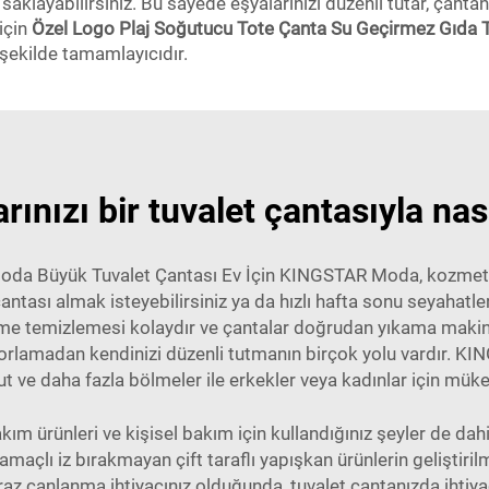
e saklayabilirsiniz. Bu sayede eşyalarınızı düzenli tutar, ça
 için
Özel Logo Plaj Soğutucu Tote Çanta Su Geçirmez Gıda T
ekilde tamamlayıcıdır.
rınızı bir tuvalet çantasıyla nas
a Büyük Tuvalet Çantası Ev İçin KINGSTAR Moda, kozmeti
 çantası almak isteyebilirsiniz ya da hızlı hafta sonu seyahatler
e temizlemesi kolaydır ve çantalar doğrudan yıkama makinesin
rlamadan kendinizi düzenli tutmanın birçok yolu vardır. KING
t ve daha fazla bölmeler ile erkekler veya kadınlar için müke
kım ürünleri ve kişisel bakım için kullandığınız şeyler de da
maçlı iz bırakmayan çift taraflı yapışkan ürünlerin geliştiri
az canlanma ihtiyacınız olduğunda, tuvalet çantanızda ihtiya