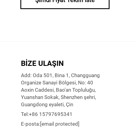
Şimdi Fiyat Teklifi İste
BIZE ULAŞIN
Add: Oda 501, Bina 1, Changguang
Organize Sanayi Bölgesi, No: 40
Aoxin Caddesi, Bao'an Topluluğu,
Yuanshan Sokak, Shenzhen şehri,
Guangdong eyaleti, Çin
Tel:
+86 15797695341
E-posta:
[email protected]