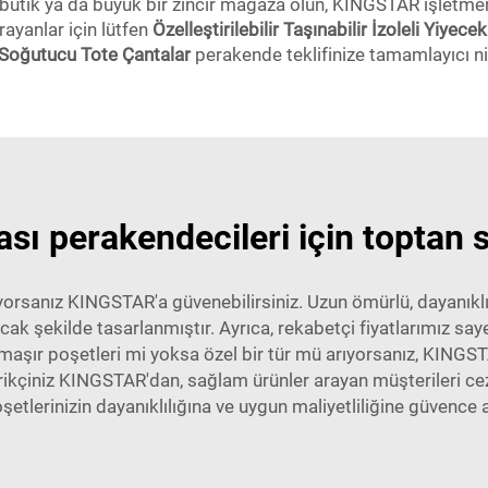
 butik ya da büyük bir zincir mağaza olun, KINGSTAR işletm
ayanlar için lütfen
Özelleştirilebilir Taşınabilir İzoleli Yiy
 Soğutucu Tote Çantalar
perakende teklifinize tamamlayıcı ni
ı perakendecileri için toptan sa
rıyorsanız KINGSTAR'a güvenebilirsiniz. Uzun ömürlü, dayanık
nacak şekilde tasarlanmıştır. Ayrıca, rekabetçi fiyatlarımız
maşır poşetleri mi yoksa özel bir tür mü arıyorsanız, KINGSTAR
arikçiniz KINGSTAR'dan, sağlam ürünler arayan müşterileri ce
etlerinizin dayanıklılığına ve uygun maliyetliliğine güvence al