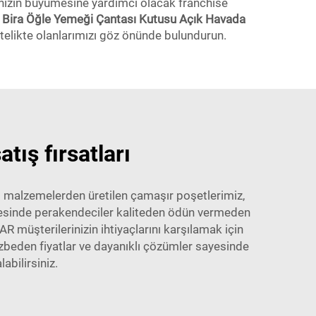
enizin büyümesine yardımcı olacak franchise
ecek Bira Öğle Yemeği Çantası Kutusu Açık Havada
telikte olanlarımızı göz önünde bulundurun.
tış fırsatları
lı malzemelerden üretilen çamaşır poşetlerimiz,
 sayesinde perakendeciler kaliteden ödün vermeden
 müşterilerinizin ihtiyaçlarını karşılamak için
zbeden fiyatlar ve dayanıklı çözümler sayesinde
abilirsiniz.