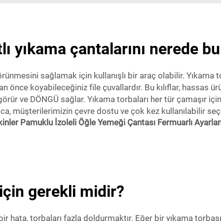
lı yıkama çantalarını nerede bul
örünmesini sağlamak için kullanışlı bir araç olabilir. Yıkama t
önce koyabileceğiniz file çuvallardır. Bu kılıflar, hassas ürü
 görür ve DÖNGÜ sağlar. Yıkama torbaları her tür çamaşır içi
ıca, müşterilerimizin çevre dostu ve çok kez kullanılabilir se
işkinler Pamuklu İzoleli Öğle Yemeği Çantası Fermuarlı Ayarla
çin gerekli midir?
 bir hata, torbaları fazla doldurmaktır. Eğer bir yıkama torbas