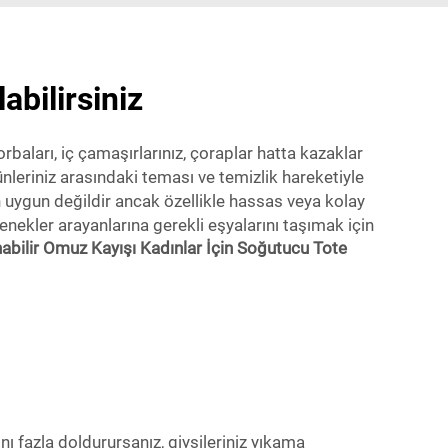
abilirsiniz
orbaları, iç çamaşırlarınız, çoraplar hatta kazaklar
nleriniz arasındaki teması ve temizlik hareketiyle
n uygun değildir ancak özellikle hassas veya kolay
çenekler arayanlarına gerekli eşyalarını taşımak için
nabilir Omuz Kayışı Kadınlar İçin Soğutucu Tote
ını fazla doldurursanız, giysileriniz yıkama