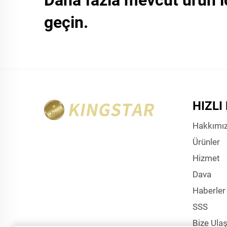
Daha fazla mevcut ürün i
geçin.
HIZLI
Hakkımı
Ürünler
Hizmet
Dava
Haberler
SSS
Bize Ulaş