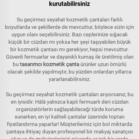
kurutabilirsiniz
Su geçirmez seyahat kozmetik çantaları farklı
boyutlarda ve şekillerde de mevcuttur, böylece sizin için
uygun olanı seçebilirsiniz. Bazı ceplerinize sığacak
küçük bir cüzdan mı yoksa her şeyi taşıyabilen büyük
bir kozmetik çantası mı gerekiyor, hepsi mevcuttur.
Güvenli fermuarlar ve dayanıklı kumaş ile üretilmiş olan
bu
tasarımcı kozmetik çanta
ürünler uzun ömürlü
olacak şekilde yapılmıştır, bu yüzden onlardan yıllarca
yararlanabilirsiniz.
Su geçirmez seyahat kozmetik çantaları arıyorsanız, bu
en iyisidir. Hâlâ yalnızca kaplı fermuarlı deri cüzdan
organizatörlerin sağlayabileceği türde koruma
sunarken, en iyi kaliteli çantalar üzerinde toptan
fiyatlandırma yaparlar! Müşterileriniz için bol miktarda
çantaya ihtiyaç duyan profesyonel bir makyaj sanatçısı
olun ya da makyinelerinizi güvende ve tek bir yerde