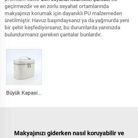
geçirmezdir ve en zorlu seyahat ortamlarında
makyajınızı korumak için dayanıklı PU malzemeden
üretilmiştir. Havuz başındaysanız ya da yağmurda yeni
bir şehir keşfediyorsanız, bu durumlarda yanınızda
bulundurmanız gereken çantalar bunlardır.
Büyük Kapasiteli Taşınabilir Seyahat Kozmetik Çantası Çift Katmanlı Su Geçirmez PU Tuvalet Malzemeleri Saklama Kabı Fermuarlı Moda
Makyajınızı giderken nasıl koruyabilir ve