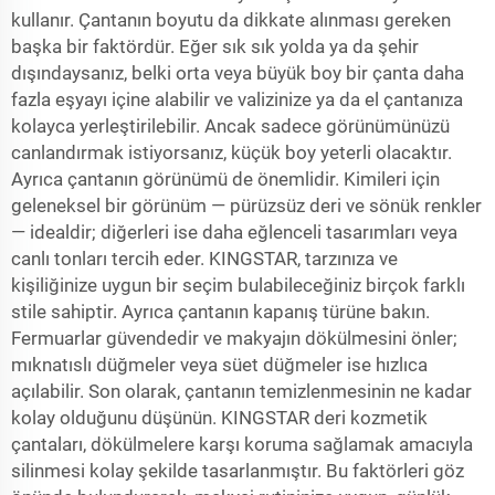
kullanır. Çantanın boyutu da dikkate alınması gereken
başka bir faktördür. Eğer sık sık yolda ya da şehir
dışındaysanız, belki orta veya büyük boy bir çanta daha
fazla eşyayı içine alabilir ve valizinize ya da el çantanıza
kolayca yerleştirilebilir. Ancak sadece görünümünüzü
canlandırmak istiyorsanız, küçük boy yeterli olacaktır.
Ayrıca çantanın görünümü de önemlidir. Kimileri için
geleneksel bir görünüm — pürüzsüz deri ve sönük renkler
— idealdir; diğerleri ise daha eğlenceli tasarımları veya
canlı tonları tercih eder. KINGSTAR, tarzınıza ve
kişiliğinize uygun bir seçim bulabileceğiniz birçok farklı
stile sahiptir. Ayrıca çantanın kapanış türüne bakın.
Fermuarlar güvendedir ve makyajın dökülmesini önler;
mıknatıslı düğmeler veya süet düğmeler ise hızlıca
açılabilir. Son olarak, çantanın temizlenmesinin ne kadar
kolay olduğunu düşünün. KINGSTAR deri kozmetik
çantaları, dökülmelere karşı koruma sağlamak amacıyla
silinmesi kolay şekilde tasarlanmıştır. Bu faktörleri göz