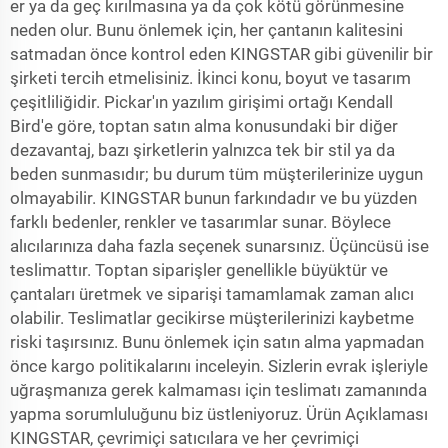
er ya da geç kırılmasına ya da çok kötü görünmesine
neden olur. Bunu önlemek için, her çantanın kalitesini
satmadan önce kontrol eden KINGSTAR gibi güvenilir bir
şirketi tercih etmelisiniz. İkinci konu, boyut ve tasarım
çeşitliliğidir. Pickar'ın yazılım girişimi ortağı Kendall
Bird'e göre, toptan satın alma konusundaki bir diğer
dezavantaj, bazı şirketlerin yalnızca tek bir stil ya da
beden sunmasıdır; bu durum tüm müşterilerinize uygun
olmayabilir. KINGSTAR bunun farkındadır ve bu yüzden
farklı bedenler, renkler ve tasarımlar sunar. Böylece
alıcılarınıza daha fazla seçenek sunarsınız. Üçüncüsü ise
teslimattır. Toptan siparişler genellikle büyüktür ve
çantaları üretmek ve siparişi tamamlamak zaman alıcı
olabilir. Teslimatlar gecikirse müşterilerinizi kaybetme
riski taşırsınız. Bunu önlemek için satın alma yapmadan
önce kargo politikalarını inceleyin. Sizlerin evrak işleriyle
uğraşmanıza gerek kalmaması için teslimatı zamanında
yapma sorumluluğunu biz üstleniyoruz. Ürün Açıklaması
KINGSTAR, çevrimiçi satıcılara ve her çevrimiçi