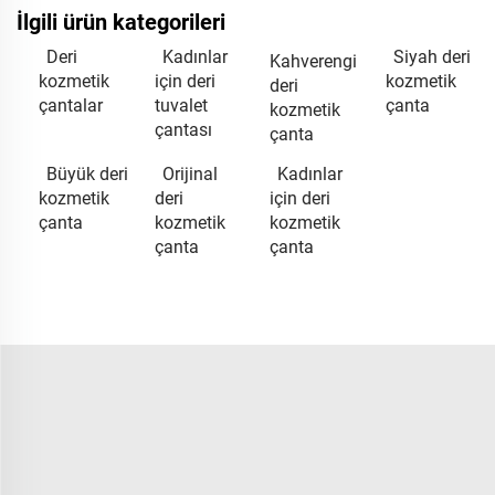
İlgili ürün kategorileri
Deri
Kadınlar
Siyah deri
Kahverengi
kozmetik
için deri
kozmetik
deri
çantalar
tuvalet
çanta
kozmetik
çantası
çanta
Büyük deri
Orijinal
Kadınlar
kozmetik
deri
için deri
çanta
kozmetik
kozmetik
çanta
çanta