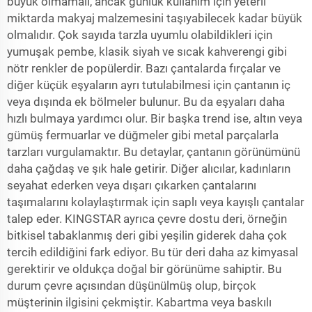
büyük olmamalı, ancak günlük kullanım için yeterli
miktarda makyaj malzemesini taşıyabilecek kadar büyük
olmalıdır. Çok sayıda tarzla uyumlu olabildikleri için
yumuşak pembe, klasik siyah ve sıcak kahverengi gibi
nötr renkler de popülerdir. Bazı çantalarda fırçalar ve
diğer küçük eşyaların ayrı tutulabilmesi için çantanın iç
veya dışında ek bölmeler bulunur. Bu da eşyaları daha
hızlı bulmaya yardımcı olur. Bir başka trend ise, altın veya
gümüş fermuarlar ve düğmeler gibi metal parçalarla
tarzları vurgulamaktır. Bu detaylar, çantanın görünümünü
daha çağdaş ve şık hale getirir. Diğer alıcılar, kadınların
seyahat ederken veya dışarı çıkarken çantalarını
taşımalarını kolaylaştırmak için saplı veya kayışlı çantalar
talep eder. KINGSTAR ayrıca çevre dostu deri, örneğin
bitkisel tabaklanmış deri gibi yeşilin giderek daha çok
tercih edildiğini fark ediyor. Bu tür deri daha az kimyasal
gerektirir ve oldukça doğal bir görünüme sahiptir. Bu
durum çevre açısından düşünülmüş olup, birçok
müşterinin ilgisini çekmiştir. Kabartma veya baskılı