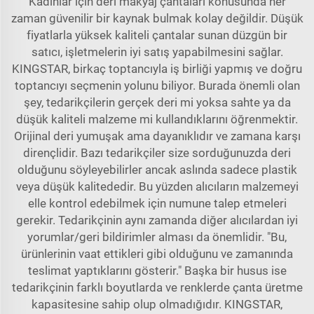
Kadınlar için deri makyaj çantaları konusunda her
zaman güvenilir bir kaynak bulmak kolay değildir. Düşük
fiyatlarla yüksek kaliteli çantalar sunan düzgün bir
satıcı, işletmelerin iyi satış yapabilmesini sağlar.
KINGSTAR, birkaç toptancıyla iş birliği yapmış ve doğru
toptancıyı seçmenin yolunu biliyor. Burada önemli olan
şey, tedarikçilerin gerçek deri mi yoksa sahte ya da
düşük kaliteli malzeme mi kullandıklarını öğrenmektir.
Orijinal deri yumuşak ama dayanıklıdır ve zamana karşı
dirençlidir. Bazı tedarikçiler size sorduğunuzda deri
olduğunu söyleyebilirler ancak aslında sadece plastik
veya düşük kalitededir. Bu yüzden alıcıların malzemeyi
elle kontrol edebilmek için numune talep etmeleri
gerekir. Tedarikçinin aynı zamanda diğer alıcılardan iyi
yorumlar/geri bildirimler alması da önemlidir. "Bu,
ürünlerinin vaat ettikleri gibi olduğunu ve zamanında
teslimat yaptıklarını gösterir." Başka bir husus ise
tedarikçinin farklı boyutlarda ve renklerde çanta üretme
kapasitesine sahip olup olmadığıdır. KINGSTAR,