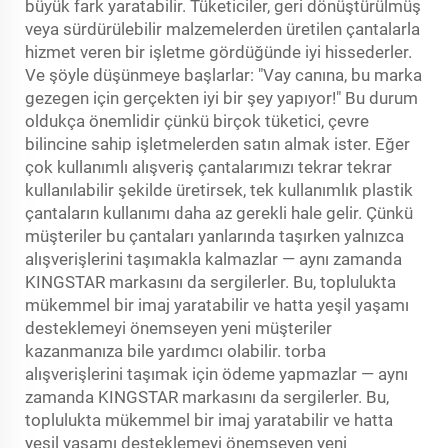
büyük fark yaratabilir. Tüketiciler, geri dönüştürülmüş
veya sürdürülebilir malzemelerden üretilen çantalarla
hizmet veren bir işletme gördüğünde iyi hissederler.
Ve şöyle düşünmeye başlarlar: "Vay canına, bu marka
gezegen için gerçekten iyi bir şey yapıyor!" Bu durum
oldukça önemlidir çünkü birçok tüketici, çevre
bilincine sahip işletmelerden satın almak ister. Eğer
çok kullanımlı alışveriş çantalarımızı tekrar tekrar
kullanılabilir şekilde üretirsek, tek kullanımlık plastik
çantaların kullanımı daha az gerekli hale gelir. Çünkü
müşteriler bu çantaları yanlarında taşırken yalnızca
alışverişlerini taşımakla kalmazlar — aynı zamanda
KINGSTAR markasını da sergilerler. Bu, toplulukta
mükemmel bir imaj yaratabilir ve hatta yeşil yaşamı
desteklemeyi önemseyen yeni müşteriler
kazanmanıza bile yardımcı olabilir.
torba
alışverişlerini taşımak için ödeme yapmazlar — aynı
zamanda KINGSTAR markasını da sergilerler. Bu,
toplulukta mükemmel bir imaj yaratabilir ve hatta
yeşil yaşamı desteklemeyi önemseyen yeni