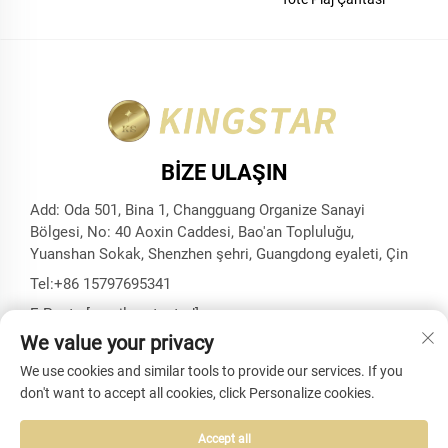
BIZE ULAŞIN
Add: Oda 501, Bina 1, Changguang Organize Sanayi
Bölgesi, No: 40 Aoxin Caddesi, Bao'an Topluluğu,
Yuanshan Sokak, Shenzhen şehri, Guangdong eyaleti, Çin
Tel:
+86 15797695341
E-Posta:
[email protected]
We value your privacy
We use cookies and similar tools to provide our services. If you
don't want to accept all cookies, click Personalize cookies.
Telif Hakkı © Shenzhen Kingstar Bags And Cases Co., Ltd.
Tüm Hakları Saklıdır -
Gizlilik Politikası
-
BLOG
Accept all