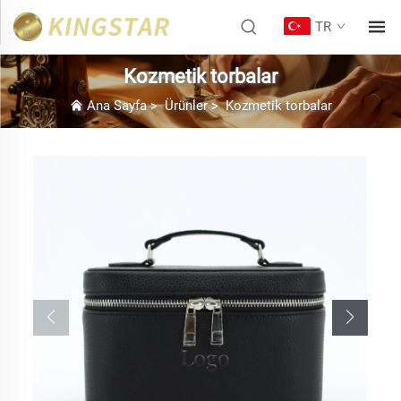
TR
Kozmetik torbalar
Ana Sayfa
>
Ürünler
>
Kozmetik torbalar