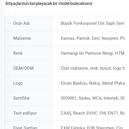
ihtiyaçlarınızı karşılayacak bir model bulacaksınız 
Ürün Adı
Büyük Fonksiyonel Üst Saplı Sert S
Malzeme
Kanvas, Pamuk, Deri, Neopren, PVC, 
Renk
Herhangi bir Pantone Rengi; HTML 
OEM/ODM
Özel malzeme, renk, boyut, logo bas
Logo
Ekran Baskısı, Nakış, Metal Plaka,
Sertifika
ISO9001, Sedex, WCA, Intertek, SGS
Test ediliyor
CA65, Reach SVHC 194, EN71, RoHS
Fiyat Şartları
EXW Fabrika, FOB Shenzhen, Çin