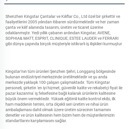
Shenzhen Kingstar Çantalar ve Kılıflar Co., Ltd özel bir şirkettir ve 
faaliyetlerini 2005 yılından itibaren sürdürmektedir ve her zaman 
çanta ve kılıf alanında tasarım, üretim ve ticaret üzerine 
odaklanmıştır. Yedi yıllık çabanın ardından Kingstar, AVENE, 
SOPHIA& MATT, ESPRIT, CLINIQUE, ESTEE LAUDER ve FERRARI 
gibi dünya çapında birçok müşteriyle istikrarlı iş ilişkileri kurmuştur 
Kingstar'nın tüm ürünleri Şenzhen Şehri, Longgang bölgesinde 
bulunan endüstriyel merkezinde üretilmektedir ve şu anda 
merkezde yaklaşık 100 çalışan çalışmaktadır. Tüm Kingstar 
personeli, şirketin 'en iyi hizmet, güvenilir kalite ve rekabetçi fiyat ile 
pazar kazanma' iş felsefesine bağlı kalarak ürünlerin kalitesine 
büyük önem vermektedir. Yüksek eğitimli kalite kontrol ekibi, ilk 
ham maddenin temini, orta ölçekli seri üretim ve nihai ürün 
ambalajlaması dahil olmak üzere üretim sürecinin tamamını 
denetler ve ürün kalitesinin hem bizim hem de müşterilerimizin 
standartlarını karşılamasını sağlar. 