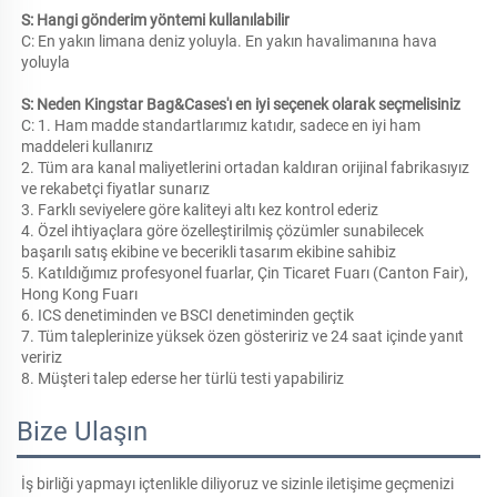
S: Hangi gönderim yöntemi kullanılabilir 
C: En yakın limana deniz yoluyla. En yakın havalimanına hava 
yoluyla 
S: Neden Kingstar Bag&Cases'ı en iyi seçenek olarak seçmelisiniz 
C: 1. Ham madde standartlarımız katıdır, sadece en iyi ham 
maddeleri kullanırız 
2. Tüm ara kanal maliyetlerini ortadan kaldıran orijinal fabrikasıyız 
ve rekabetçi fiyatlar sunarız 
3. Farklı seviyelere göre kaliteyi altı kez kontrol ederiz 
4. Özel ihtiyaçlara göre özelleştirilmiş çözümler sunabilecek 
başarılı satış ekibine ve becerikli tasarım ekibine sahibiz 
5. Katıldığımız profesyonel fuarlar, Çin Ticaret Fuarı (Canton Fair), 
Hong Kong Fuarı 
6. ICS denetiminden ve BSCI denetiminden geçtik 
7. Tüm taleplerinize yüksek özen gösteririz ve 24 saat içinde yanıt 
veririz 
8. Müşteri talep ederse her türlü testi yapabiliriz 
Bize Ulaşın
İş birliği yapmayı içtenlikle diliyoruz ve sizinle iletişime geçmenizi 