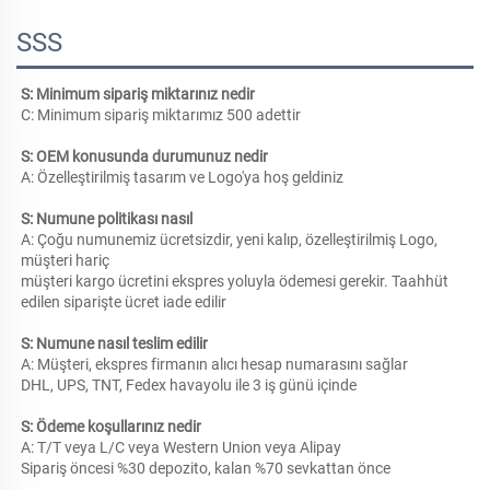
SSS
S: Minimum sipariş miktarınız nedir 
C: Minimum sipariş miktarımız 500 adettir 
S: OEM konusunda durumunuz nedir 
A: Özelleştirilmiş tasarım ve Logo'ya hoş geldiniz 
S: Numune politikası nasıl 
A: Çoğu numunemiz ücretsizdir, yeni kalıp, özelleştirilmiş Logo, 
müşteri hariç 
müşteri kargo ücretini ekspres yoluyla ödemesi gerekir. Taahhüt 
edilen siparişte ücret iade edilir 
S: Numune nasıl teslim edilir 
A: Müşteri, ekspres firmanın alıcı hesap numarasını sağlar 
DHL, UPS, TNT, Fedex havayolu ile 3 iş günü içinde 
S: Ödeme koşullarınız nedir 
A: T/T veya L/C veya Western Union veya Alipay 
Sipariş öncesi %30 depozito, kalan %70 sevkattan önce 