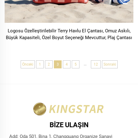
Logosu Özelleştirilebilir Terry Havlu El Çantası, Omuz Askılı,
Büyük Kapasiteli, Özel Boyut Seçeneği Mevcuttur, Plaj Çantası
...
Önceki
1
2
3
4
5
12
Sonraki
BIZE ULAŞIN
Add: Oda 501, Bina 1, Changguang Organize Sanayi