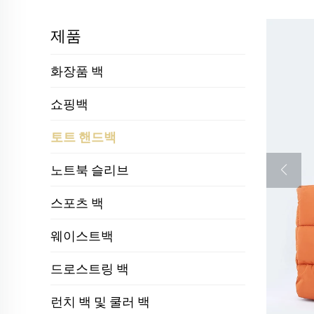
제품
화장품 백
쇼핑백
토트 핸드백
노트북 슬리브
스포츠 백
웨이스트백
드로스트링 백
런치 백 및 쿨러 백