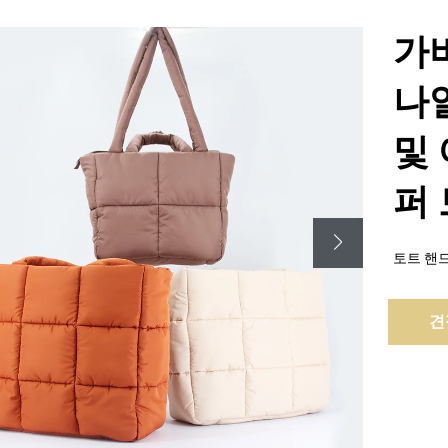
가
나
및
퍼
토트 핸드백
견