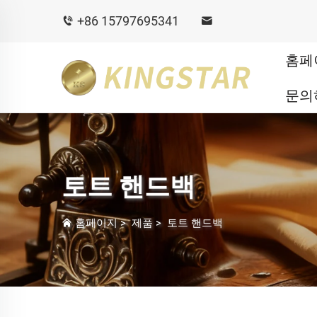
+86 15797695341
홈페
문의
토트 핸드백
홈페이지
>
제품
>
토트 핸드백