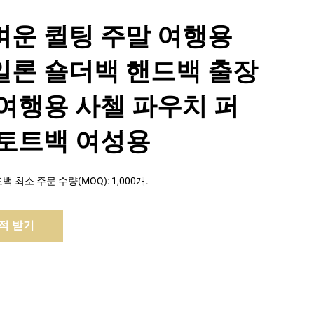
벼운 퀼팅 주말 여행용
일론 숄더백 핸드백 출장
 여행용 사첼 파우치 퍼
 토트백 여성용
 최소 주문 수량(MOQ): 1,000개.
적 받기