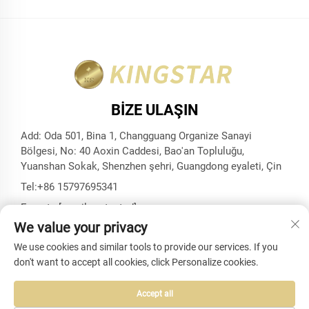
BIZE ULAŞIN
Add: Oda 501, Bina 1, Changguang Organize Sanayi
Bölgesi, No: 40 Aoxin Caddesi, Bao'an Topluluğu,
Yuanshan Sokak, Shenzhen şehri, Guangdong eyaleti, Çin
Tel:
+86 15797695341
E-posta:
[email protected]
We value your privacy
We use cookies and similar tools to provide our services. If you
don't want to accept all cookies, click Personalize cookies.
Telif Hakkı © Shenzhen Kingstar Bags And Cases Co., Ltd.
Tüm Hakları Saklıdır -
Gizlilik politikası
-
Blog
Accept all