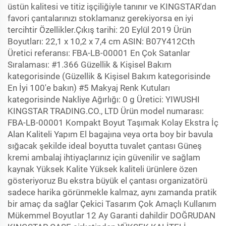
üstün kalitesi ve titiz işçiliğiyle tanınır ve KINGSTAR'dan
favori çantalarınızı stoklamanız gerekiyorsa en iyi
tercihtir Özellikler.Çıkış tarihi: 20 Eylül 2019 Ürün
Boyutları: 22,1 x 10,2 x 7,4 cm ASIN: B07Y412Cth
Üretici referansı: FBA-LB-00001 En Çok Satanlar
Sıralaması: #1.366 Güzellik & Kişisel Bakım
kategorisinde (Güzellik & Kişisel Bakım kategorisinde
En İyi 100'e bakın) #5 Makyaj Renk Kutuları
kategorisinde Nakliye Ağırlığı: 0 g Üretici: YIWUSHI
KINGSTAR TRADING.CO., LTD Ürün model numarası:
FBA-LB-00001 Kompakt Boyut Taşımak Kolay Ekstra İç
Alan Kaliteli Yapım El bagajına veya orta boy bir bavula
sığacak şekilde ideal boyutta tuvalet çantası Güneş
kremi ambalaj ihtiyaçlarınız için güvenilir ve sağlam
kaynak Yüksek Kalite Yüksek kaliteli ürünlere özen
gösteriyoruz Bu ekstra büyük el çantası organizatörü
sadece harika görünmekle kalmaz, aynı zamanda pratik
bir amaç da sağlar Çekici Tasarım Çok Amaçlı Kullanım
Mükemmel Boyutlar 12 Ay Garanti dahildir DOĞRUDAN