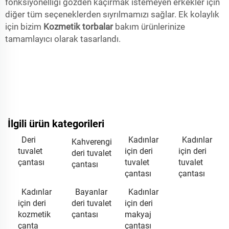
fonksiyonelliği gözden kaçırmak istemeyen erkekler için
diğer tüm seçeneklerden sıyrılmamızı sağlar. Ek kolaylık
için bizim
Kozmetik torbalar
bakım ürünlerinize
tamamlayıcı olarak tasarlandı.
İlgili ürün kategorileri
Deri
Kadınlar
Kadınlar
Kahverengi
tuvalet
için deri
için deri
deri tuvalet
çantası
tuvalet
tuvalet
çantası
çantası
çantası
Kadınlar
Bayanlar
Kadınlar
için deri
deri tuvalet
için deri
kozmetik
çantası
makyaj
çanta
çantası