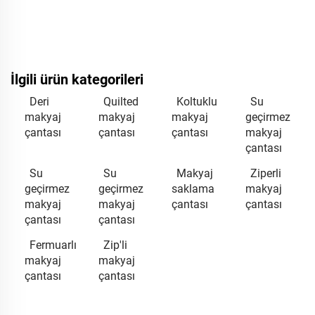
İlgili ürün kategorileri
Deri
Quilted
Koltuklu
Su
makyaj
makyaj
makyaj
geçirmez
çantası
çantası
çantası
makyaj
çantası
Su
Su
Makyaj
Ziperli
geçirmez
geçirmez
saklama
makyaj
makyaj
makyaj
çantası
çantası
çantası
çantası
Fermuarlı
Zip'li
makyaj
makyaj
çantası
çantası