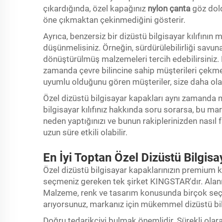
çıkardığında, özel kapağınız
nylon çanta
göz dold
öne çıkmaktan çekinmediğini gösterir.
Ayrıca, benzersiz bir dizüstü bilgisayar kılıfının 
düşünmelisiniz. Örneğin, sürdürülebilirliği savunan
dönüştürülmüş malzemeleri tercih edebilirsiniz. 
zamanda çevre bilincine sahip müşterileri çekmen
uyumlu olduğunu gören müşteriler, size daha ola
Özel dizüstü bilgisayar kapakları aynı zamanda m
bilgisayar kılıfınız hakkında soru sorarsa, bu ma
neden yaptığınızı ve bunun rakiplerinizden nasıl fa
uzun süre etkili olabilir.
En İyi Toptan Özel Dizüstü Bilgisay
Özel dizüstü bilgisayar kapaklarınızın premium k
seçmeniz gereken tek şirket KINGSTAR'dır. Alan
Malzeme, renk ve tasarım konusunda birçok seçe
arıyorsunuz, markanız için mükemmel dizüstü bilg
Doğru tedarikçiyi bulmak önemlidir. Sürekli olarak