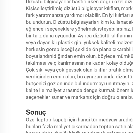
Dizüstü bilgisayarlar bastırılırken doğru özel diz
Kişiselleştirilmiş dizüstü bilgisayar kılıfları, ma
fark yaratmanıza yardımcı olabilir. En iyi kılıfla
bulundurun. Dizüstü bilgisayarları kim kullanacak
eğlenceli seçeneklere yönelmek isteyebilirsiniz.
bir tarz daha uygundur. Ayrıca dizüstü kılıflarının
veya dayanıklı plastik gibi yüksek kaliteli malze
herkesin görebileceği şekilde ön plana çıkarabilir
boyutlandırıldığından emin olun, böylece mümkün o
takılması ve çıkarılmasının ne kadar kolay olduğ
Çok sıkı veya çok gevşek olan kılıflar pratik olma
verdiğinden emin olun; bu aynı zamanda dizüstü 
bütçenizi göz önünde bulundurmayı unutmayın. Özel
kalite ile maliyet arasında denge kurmak önemlid
seçenekler sunar ve markanız için doğru olanı b
Sonuç
Özel laptop kapağı için hangi tür medyayı aradığı
bunları fazla maliyet çıkarmadan toptan satın ala