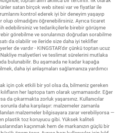
inde, toptan alım akıllıca bir tercihtir. İlk olarak
ünler satan birçok web sitesi var ve fiyatlar ile
 yorumlarını kontrol ederek iyi bir deneyim yaşayıp
 olup olmadığını öğrenebilirsiniz. Ayrıca ticaret
cih edebilirsiniz ve tedarikçilerle birebir görüşme
birebir görebilme ve sorularınızı doğrudan sorabilme
rsatı da olabilir ve ileride size daha iyi teklifler
ka yerler de vardır - KINGSTAR'dır çünkü toptan ucuz
 Nakliye maliyetleri ve teslimat sürelerini mutlaka
kıda bulunabilir. Bu aşamada ne kadar kapağa
bilmek, daha iyi anlaşmaları sağlamanıza yardımcı
mak için çok etkili bir yol olsa da, bilmeniz gereken
m kılıfların her laptopa tam olarak uymamasıdır. Eğer
ysa da çıkarmakta zorluk yaşarsınız. Kullanıcılar
r sorunla daha karşılaşır: malzemeler zamanla
llanılan malzemeler bilgisayara zarar verebiliyorsa —
 plastik toz koruyucu gibi. Yüksek kaliteli
buslarından kaçınmak hem de markanızın güçlü bir