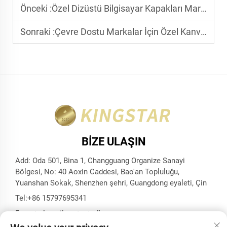
Önceki :
Özel Dizüstü Bilgisayar Kapakları Marka Görüntünüz için Neler Yapabilir
Sonraki :
Çevre Dostu Markalar İçin Özel Kanvas Çantaların Avantajları
BIZE ULAŞIN
Add: Oda 501, Bina 1, Changguang Organize Sanayi
Bölgesi, No: 40 Aoxin Caddesi, Bao'an Topluluğu,
Yuanshan Sokak, Shenzhen şehri, Guangdong eyaleti, Çin
Tel:
+86 15797695341
E-posta:
[email protected]