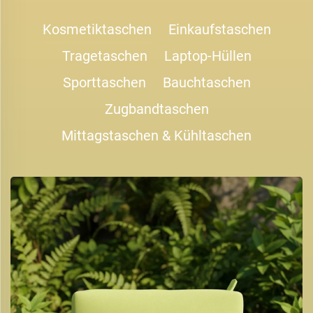
Kosmetiktaschen
Einkaufstaschen
Tragetaschen
Laptop-Hüllen
Sporttaschen
Bauchtaschen
Zugbandtaschen
Mittagstaschen & Kühltaschen