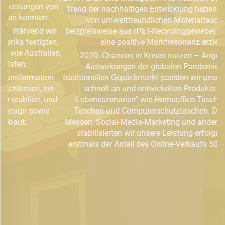
on
Trend der nachhaltigen Entwicklung haben wir eine Reihe
von umweltfreundlichen Materialtaschen (wie
r
beispielsweise aus rPET-Recyclinggewebe) eingeführt, die
n,
eine positive Marktresonanz erzielten.
n,
2020: Chancen in Krisen nutzen – Angesichts der
Auswirkungen der globalen Pandemie auf den
traditionellen Gepäckmarkt passten wir unsere Produktlinie
schnell an und entwickelten Produkte für „neue
d
Lebensszenarien“ wie Homeoffice-Taschen, Fitness-
Taschen und Computerschutztaschen. Durch Online-
Messen, Social-Media-Marketing und andere Maßnahmen
K
stabilisierten wir unsere Leistung erfolgreich, wobei
f
erstmals der Anteil des Online-Verkaufs 50 % überschritt