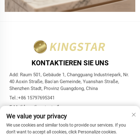
KONTAKTIEREN SIE UNS
Add: Raum 501, Gebäude 1, Changguang Industriepark, Nr.
40 Aoxin Straße, Bao'an Gemeinde, Yuanshan Straße,
Shenzhen Stadt, Provinz Guangdong, China
Tel.:
+86 15797695341
E-Mail:
[email protected]
We value your privacy
We use cookies and similar tools to provide our services. If you
don't want to accept all cookies, click Personalize cookies.
Urheberrecht © Shenzhen Kingstar Bags And Cases Co., Ltd.
Alle Rechte vorbehalten -
Datenschutzrichtlinie
-
Blog