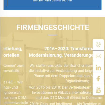
Taschen und Beutel suchen.
FIRMENGESCHICHTE
2016–2020: Transformation und
2
Modernisierung, Veränderungen aktiv angehen
Wir stellen uns aktiv der Branchentransformation, ergreifen
die Initiative zur Veränderung und begeben uns in eine neue
b
Phase mit dem Doppelantrieb aus Markenaufbau und
Digitalisierung:
2
Von 2016 bis 2018: Der Vertriebsteam wurde vergrößert, die
Investitionen in Alibaba International Station ausgebaut
A
M-
und das DTC-Modell (Direct-to-Consumer) erkundet.
ln
2019: Grün und Intelligent – Als Reaktion auf den globalen