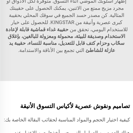
إظهار أسلوبك الموضي أثناء التسوق. متوفرة لكل الأذواق أو
مجرد مزيج ممتع من الاثنين، يمكنك الحصول على حقيبتك
المثالية. كن مصدر حسد الجميع في سوقك المحلي بحقيبة
كبرى عصرية وأنيقة من KINGSTAR. للحصول على خيار
للاستخدام اليومي، تحقق من
حقيبة غداء قماشية قابلة لإعادة
الاستخدام وصديقة للبيئة، محمولة ومعزولة للبالغين، بإغلاق
سحّاب وحزام كتف قابل للتعديل، مناسبة للنساء، حقيبة يد
عازلة للشاطئ
التي تجمع بين الأناقة والاستدامة.
تصاميم ونقوش عصرية لأكياس التسوق الأنيقة
كيفية اختيار الحجم والمواد المناسبة لحقائب البقالة الخاصة بك:
هناك العديد من العوامل التي يجب أخذها بعين الاعتبار عند