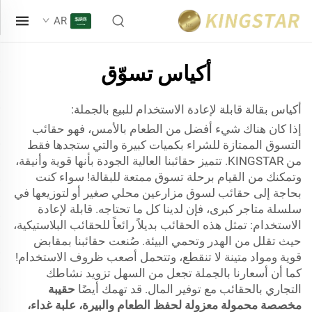
AR
أكياس تسوّق
أكياس بقالة قابلة لإعادة الاستخدام للبيع بالجملة:
إذا كان هناك شيء أفضل من الطعام بالأمس، فهو حقائب
التسوق الممتازة للشراء بكميات كبيرة والتي ستجدها فقط
من KINGSTAR. تتميز حقائبنا العالية الجودة بأنها قوية وأنيقة،
وتمكنك من القيام برحلة تسوق ممتعة للبقالة! سواء كنت
بحاجة إلى حقائب لسوق مزارعين محلي صغير أو لتوزيعها في
سلسلة متاجر كبرى، فإن لدينا كل ما تحتاجه. قابلة لإعادة
الاستخدام: تمثل هذه الحقائب بديلاً رائعاً للحقائب البلاستيكية،
حيث تقلل من الهدر وتحمي البيئة. صُنعت حقائبنا بمقابض
قوية ومواد متينة لا تنقطع، وتتحمل أصعب ظروف الاستخدام!
كما أن أسعارنا بالجملة تجعل من السهل تزويد نشاطك
التجاري بالحقائب مع توفير المال. قد تهمك أيضًا
حقيبة
مخصصة محمولة معزولة لحفظ الطعام والبيرة، علبة غداء،