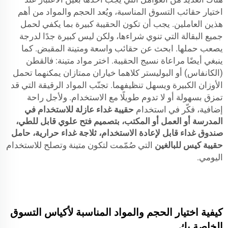
اختيار حقائب التسوق المناسبة، ويُعد الحجم والمواد من أهم
هذين العاملين. يجب أن تكون الحقيبة كبيرة بما يكفي لحمل
جميع البقالة التي تنوي شراءها، ولكن ليس كبيرة جدًا لدرجة
يصعب حملها. ابحث عن حقائب واسعة ومتينة المقبض. كما
ينبغي أيضًا مراعاة نسيج الحقيبة. اختر مواد متينة: فالقطن
(الكانفاس) أو البوليستر كلاهما خياران ممتازان يمكنهما تحمل
الأوزان الكبيرة ويسهل تنظيفهما. تجنّب المواد الرقيقة التي قد
تمزق بسهولة أو لا تدوم طويلًا مع الاستخدام. ولأجل راحة
إضافية، فكّر في استخدام
حقيبة غداء عازلة للاستخدام في
المدرسة أو العمل أو المكتب، بتصميم فتح علوي قابل للطي،
صندوق غداء قابل لإعادة الاستخدام، ثلاجة غداء حرارية، حامل
حقيبة كيس للبالغين
التي صُمّمت لتكون متينة وتصلح للاستخدام
اليومي.
كيفية اختيار الحجم والمواد المناسبة لأكياس التسوق
الخاصة بك